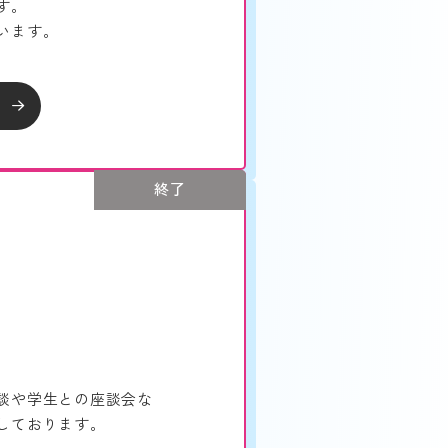
す。
います。
終了
談や学生との座談会な
しております。