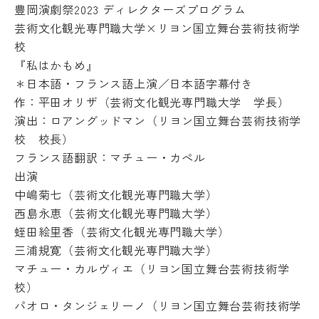
豊岡演劇祭2023 ディレクターズプログラム
may not always be accurate. Please refer to
芸術文化観光専門職大学×リヨン国立舞台芸術技術学
the Japanese page for more accurate
校
information. If there is any discrepancy
『私はかもめ』
between the translated pages and Japanese
＊日本語・フランス語上演／日本語字幕付き
pages, the content of the Japanese pages shall
作：平田オリザ（芸術文化観光専門職大学 学長）
prevail. Please note that Professional College
演出：ロアングッドマン（リヨン国立舞台芸術技術学
of Arts and Tourism assumes no responsibility
校 校長）
for the accuracy of the translation.
フランス語翻訳：マチュー・カぺル
出演
OK
中嶋菊七（芸術文化観光専門職大学）
西島永恵（芸術文化観光専門職大学）
蛭田絵里香（芸術文化観光専門職大学）
三浦規寛（芸術文化観光専門職大学）
マチュー・カルヴィエ（リヨン国立舞台芸術技術学
校）
パオロ・タンジェリーノ（リヨン国立舞台芸術技術学