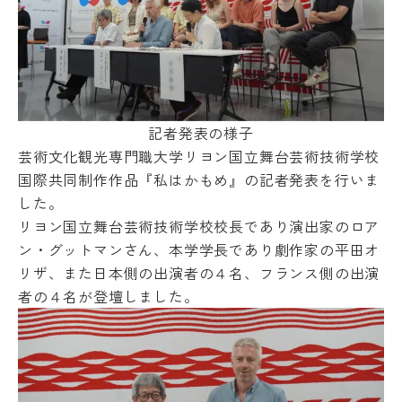
受験生の方
地域・企業の方
キ
入学
ャ
在学生の方
教職員の方
金・
ン
授業
パ
料・
ス
免
案
language
除・
内
奨学
記者発表の様子
法人
金等
芸術文化観光専門職大学リヨン国立舞台芸術技術学校
情報
県
国際共同制作作品『私はかもめ』の記者発表を行いま
芸術文化観光専門職大学
内
した。
在
住
リヨン国立舞台芸術技術学校校長であり
演出家のロア
地域リサーチ＆
学
者
ン・グットマンさん、本学学長であり劇作家の平田オ
イノベーションセンター(RIC)
の
部
授
リザ、また日本側の出演者の４名
、フランス側の出演
業
者の４名が登壇しました。
料
国際交流センター(CCC)
CAT
等
の特
無
徴
償
カ
化
リ
制