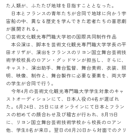
の
た人類が、
ふたたび地球を目指すこととなった。
あ
日本とフランスの青年たちが合同で地球に向かう宇
る
宙船の中、
異なる歴史を学んできた若者たちの喜悲劇
学
生
が展開される。
へ
◯芸術文化観光専門職大学初の国際共同制作作品
の
本公演は、脚本を芸術文化観光専門職大学学長の平
支
援
田オリザが、
演出をフランスのリヨン国立舞台芸術技
在
術学校校長のロアン・
グッドマンが担当し、さらに、
学
キャスト、演出助手、舞台監督、
舞台美術、衣装、照
生
明、映像、制作と、舞台製作に必要な要素を、
両大学
の
声
の学生が合同で行う。
今年4月の芸術文化観光専門職大学学生対象のキャ
ストオーディシ
ョンにて、日本人役の4名が選ばれ
た。6月24日、
25日にはオンラインにて日本とフラン
スの初めての顔合わせ及び
稽古が行われ、8月19日
に、
リヨン国立舞台芸術技術学校から校長のロアン
他、
学生8名が来日。
翌日の8月20日から対面でのクリ