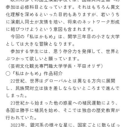
境
参加は必修科目となっています。
それはもちろん異文
ア
化理解を深めるといった目的もありますが、
若いうち
ル
に演劇人同士が友情を培い、
将来のネットワーク形成
バ
イ
に結びつけようという意図も含まれます。
ト
今回の『私はかもめ』は、
開学三年目の小さな大学
ハ
としては大きな冒険となります。
ラ
参加する学生には、思う存分力を発揮して、
世界と
ス
メ
ぶつかって欲しいと願っています。
ン
（芸術文化観光専門職大学学長・平田オリザ）
ト
◯『私はかもめ』作品紹介
防
止
22世紀、世界はグローバルとは異なる方向に展開
し、
民族間対立は抜き差しならないところまで進んで
SOGI
しまった。
健
康
23世紀から始まった他の惑星への植民運動により、
管
各国は勝手に植民を始め、
そこでは独自の歴史教育が
理
行われていた。
障
3023年、銀河系の様々な星に、国家ごとに散らばっ
害