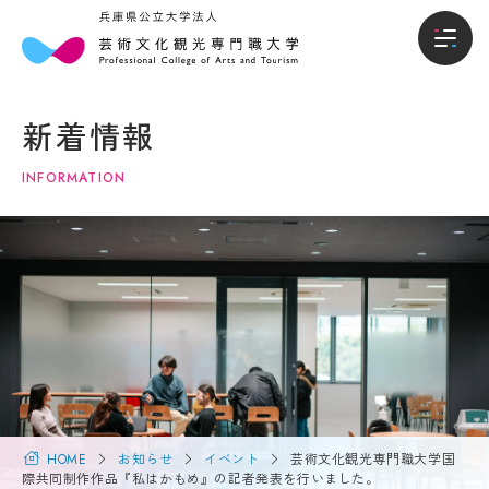
本
入
本学について
学
試・
新着情報
に
入学
学部
つ
情報
INFORMATION
い
て
入試・入学情報
オー
プン
キャ
学
学生生活
ンパ
長
ス・
メ
説明
就職進路
ッ
会
セ
ー
入試
国際交流・留学
ジ
概要
（選
大
抜要
学
HOME
お知らせ
イベント
芸術文化観光専門職大学国
研究・地域連携
項）
概
際共同制作作品『私はかもめ』の記者発表を行いました。