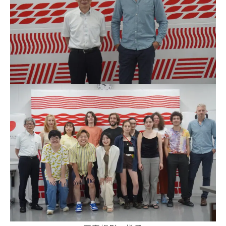
キ
度
ュ
先
ラ
輩
ム
の
シ
合
ラ
格
バ
体
ス
験
記
実
習
デジ
タル
教
パン
員
フレ
紹
ット
介
授
業
風
学
景
生
評
生
価・
活
認定