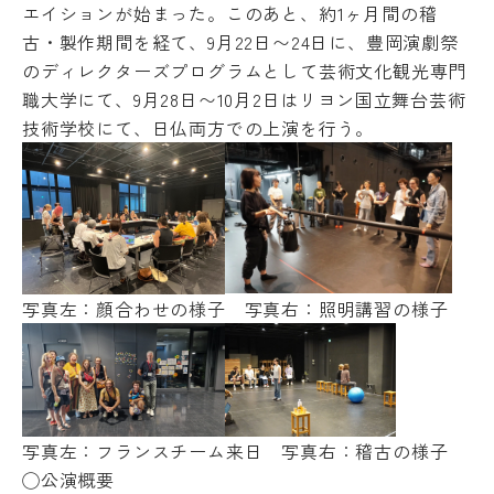
エイションが始まった。
このあと、約1ヶ月間の稽
古・製作期間を経て、9月22日〜
24日に、
豊岡演劇祭
のディレクターズプログラムとして芸術文化観光専門
職
大学にて、9月28日〜
10月2日はリヨン国立舞台芸術
技術学校にて、
日仏両方での上演を行う。
写真左：顔合わせの様子 写真右：照明講習の様子
Machine Translation
写真左：フランスチーム来日 写真右：稽古の様子
The following pages are translated by a
◯公演概要
machine translation system. The translation