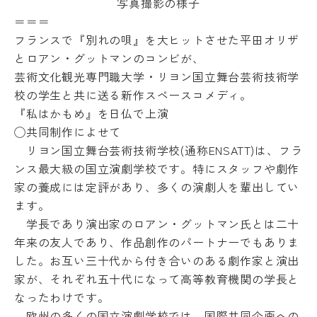
写真撮影の様子
教
＝＝＝
育
学
情
フランスで『別れの唄』を大ヒットさせた平田オリザ
年
報
暦
とロアン・
グットマンのコンビが、
の
芸術文化観光専門職大学・
リヨン国立舞台芸術技術学
学
公
生
表
校の学生と共に送る新作スペースコメデ
ィ。
相
『私はかもめ』を日仏で上演
談
◯共同制作によせて
サ
リヨン国立舞台芸術技術学校(通称ENSATT)は、
フラ
ー
ク
ンス最大級の国立演劇学校です。
特にスタッフや劇作
ル
家の養成には定評があり、
多くの演劇人を輩出してい
活
ます。
動
学長であり演出家のロアン・
グットマン氏とは二十
学生
寮・
年来の友人であり、
作品創作のパートナーでもありま
住宅
した。
お互い三十代から付き合いのある劇作家と演出
斡旋
家が、
それぞれ五十代になって高等教育機関の学長と
周
なったわけです。
辺
環
欧州の多くの国立演劇学校では、
国際共同企画への