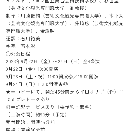
ザナルド（
リヨン国立舞台芸術技術学校）、杉山至
（芸術文化観光専門職大学 准教授）
制作：川勝俊輔（芸術文化観光専門職大学）、木下栞
（
芸術文化観光専門職大学）、藤崎悠（芸術文化観光
専門職大学）、
金澤昭
通訳：石川裕美
字幕：西本彩
◯公演日程
2023年9月22日（金）〜24日（日）全4公演
9月22日（金）19:00開演
9月23日（土・祝）11:00開演◎／16:00開演
9月24日（日）11:00開演★◎
★＝ロビーにて、開演45分前から平田オリザ（作）
に
よるプレトークあり
◎＝託児サービスあり（要予約・無料）
［上演時間］約90分（予定）
受付開始：開演45分前
開場：開演30分前