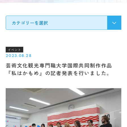
要
募集
Q&A
要
ア
項・
ク
出願
セ
受験生の方へ
書類
ス
入
情
試
地域・企業の方へ
報
の
公
変
イベント
開
更
2023.08.28
新着情報
規
点
芸術文化観光専門職大学国際共同制作作品
程・
出願
指針
学生ブログ
『私はかもめ』の記者発表を行いました。
状
３
況・
つ
合格
の
発表
教
サイトポリシー
お問い合わせ
実施
育
動画で見るCAT
個人情報の扱い
結
ポ
果・
資料請求
採用情報
リ
試験
シ
問題
ー
等