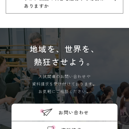
教
ありますか
OK
育
学
情
年
報
暦
の
学
公
生
表
相
地域を、世界を、
談
サ
熱狂させよう。
ー
ク
ル
入試関連のお問い合わせや
活
動
資料請求を受け付けております。
お気軽にご相談ください。
学生
寮・
住宅
斡旋
お問い合わせ
周
辺
環