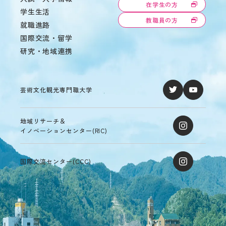
在学生の方
の
学生生活
あ
教職員の方
就職進路
る
学
国際交流・留学
生
研究・地域連携
へ
の
支
援
芸術文化観光専門職大学
在
学
生
地域リサーチ＆
の
イノベーションセンター(RIC)
声
国際交流センター(CCC)