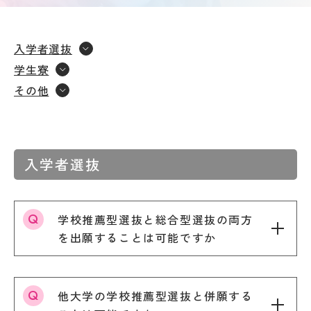
要
募集
Q&A
要
ア
項・
ク
入学者選抜
出願
セ
受験生の方へ
書類
ス
学生寮
入
情
その他
試
地域・企業の方へ
報
の
公
変
開
更
新着情報
規
点
程・
入学者選抜
出願
指針
学生ブログ
状
３
況・
つ
合格
学校推薦型選抜と総合型選抜の両方
の
発表
教
サイトポリシー
お問い合わせ
を出願することは可能ですか
実施
育
動画で見るCAT
個人情報の扱い
結
ポ
果・
資料請求
採用情報
リ
試験
シ
他大学の学校推薦型選抜と併願する
問題
ー
等