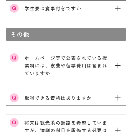
キ
度
ュ
学生寮は食事付きですか
先
ラ
輩
ム
の
シ
合
ラ
格
その他
バ
体
Machine Translation
ス
験
記
実
The following pages are translated by a
ホームページ等で公表されている授
習
デジ
machine translation system. The translation
タル
業料には、寮費や留学費用は含まれ
教
may not always be accurate. Please refer to
パン
員
ていますか
フレ
the Japanese page for more accurate
紹
ット
介
information. If there is any discrepancy
授
between the translated pages and Japanese
業
取得できる資格はありますか
pages, the content of the Japanese pages shall
風
学
prevail. Please note that Professional College
景
生
of Arts and Tourism assumes no responsibility
評
生
for the accuracy of the translation.
将来は観光系の進路を希望していま
価・
活
認定
すが、演劇の科目を履修する必要は