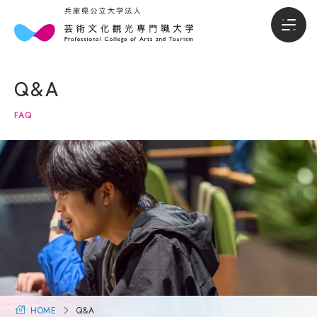
本
入
本学について
学
試・
Q&A
に
入学
学部
つ
情報
FAQ
い
て
入試・入学情報
オー
プン
キャ
学
学生生活
ンパ
長
ス・
メ
説明
就職進路
ッ
会
セ
ー
入試
国際交流・留学
ジ
概要
（選
大
抜要
学
研究・地域連携
項）
概
HOME
Q&A