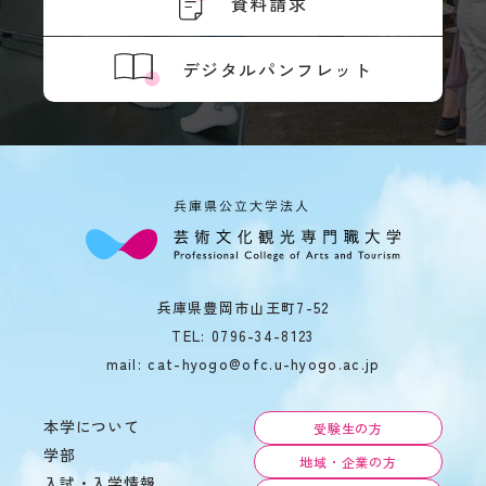
資料請求
境
ア
ル
デジタルパンフレット
バ
イ
ト
ハ
ラ
ス
メ
ン
ト
防
止
兵庫県豊岡市山王町7-52
SOGI
TEL:
0796-34-8123
mail: cat-hyogo@ofc.u-hyogo.ac.jp
健
康
管
本学について
理
受験生の方
学部
障
地域・企業の方
害
入試・入学情報