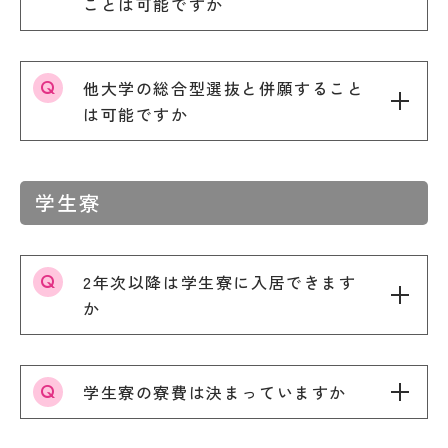
ことは可能ですか
受験生の方
地域・企業の方
キ
入学
ャ
在学生の方
教職員の方
金・
ン
授業
パ
料・
他大学の総合型選抜と併願すること
ス
免
案
は可能ですか
language
除・
内
奨学
法人
金等
情報
県
学生寮
芸術文化観光専門職大学
内
在
住
地域リサーチ＆
学
者
イノベーションセンター(RIC)
2年次以降は学生寮に入居できます
の
部
授
か
業
料
国際交流センター(CCC)
CAT
等
の特
無
徴
学生寮の寮費は決まっていますか
償
カ
化
リ
制