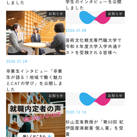
学生のインタビューを公開
しました
受験生の方
地域・企業の方
キ
入学
しました
ャ
在学生の方
教職員の方
金・
お知らせ
お知らせ
ン
授業
パ
料・
ス
免
2026.01.08
案
language
除・
内
芸術文化観光専門職大学で
奨学
令和８年度大学入学共通テ
法人
金等
ストを受験される皆様へ
情報
県
芸術文化観光専門職大学
2026.01.28
内
在
卒業生インタビュー「卒業
住
生が語る！地域で働く魅力
地域リサーチ＆
学
者
とCATの学び」を公開しま
イノベーションセンター(RIC)
の
部
した
授
お知らせ
お知らせ
業
料
国際交流センター(CCC)
CAT
等
の特
2025.12.16
無
徴
償
杉山至准教授が「第60回 紀
カ
化
伊国屋演劇賞 個人賞」を受
リ
制
賞