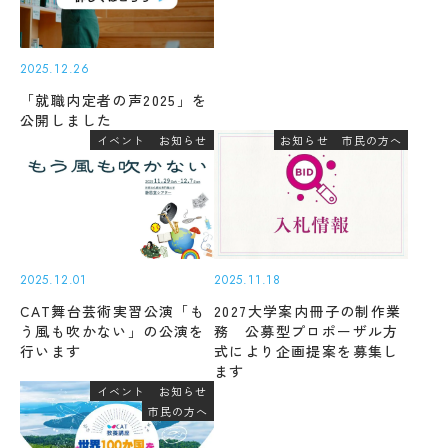
キ
度
ュ
先
ラ
輩
ム
2025.12.26
の
シ
合
「就職内定者の声2025」を
ラ
格
公開しました
バ
体
イベント
お知らせ
お知らせ
市民の方へ
ス
験
記
実
習
デジ
タル
教
パン
員
フレ
紹
ット
介
2025.12.01
2025.11.18
Machine Translation
授
CAT舞台芸術実習公演「も
2027大学案内冊子の制作業
The following pages are translated by a
業
う風も吹かない」の公演を
務 公募型プロポーザル方
machine translation system. The translation
風
行います
式により企画提案を募集し
学
景
ます
may not always be accurate. Please refer to
生
イベント
お知らせ
評
the Japanese page for more accurate
生
市民の方へ
価・
information. If there is any discrepancy
活
認定