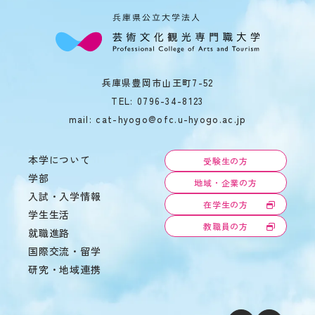
の
あ
る
学
生
へ
兵庫県豊岡市山王町7-52
の
TEL:
0796-34-8123
支
援
mail: cat-hyogo@ofc.u-hyogo.ac.jp
在
学
本学について
受験生の方
生
の
学部
地域・企業の方
声
入試・入学情報
在学生の方
学生生活
教職員の方
就職進路
国際交流・留学
研究・地域連携