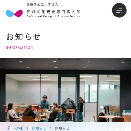
本
入
本学について
学
試・
お知らせ
に
入学
学部
つ
情報
INFORMATION
い
て
入試・入学情報
オー
プン
キャ
学
学生生活
ンパ
長
ス・
メ
説明
就職進路
ッ
会
セ
ー
入試
国際交流・留学
ジ
概要
（選
大
抜要
学
研究・地域連携
項）
概
HOME
お知らせ
お知らせ