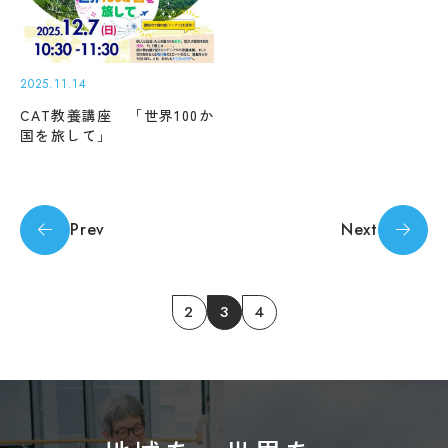
between the translated pages and Japanese
教
pages, the content of the Japanese pages shall
育
学
情
prevail. Please note that Professional College
年
報
暦
of Arts and Tourism assumes no responsibility
2025.11.14
の
for the accuracy of the translation.
学
公
CAT教養講座 「世界100か
生
表
国を旅して」
相
談
OK
サ
ー
Prev
Next
ク
ル
活
動
2
3
4
学生
寮・
住宅
斡旋
周
辺
環