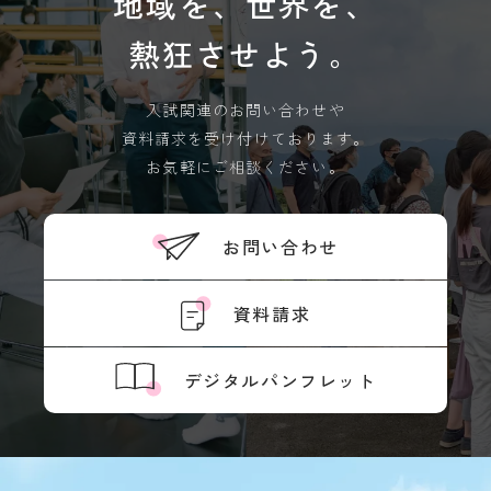
地域を、世界を、
境
熱狂させよう。
ア
ル
バ
イ
入試関連のお問い合わせや
ト
資料請求を受け付けております。
ハ
お気軽にご相談ください。
ラ
ス
メ
ン
お問い合わせ
ト
防
止
資料請求
SOGI
健
デジタルパンフレット
康
管
理
障
害