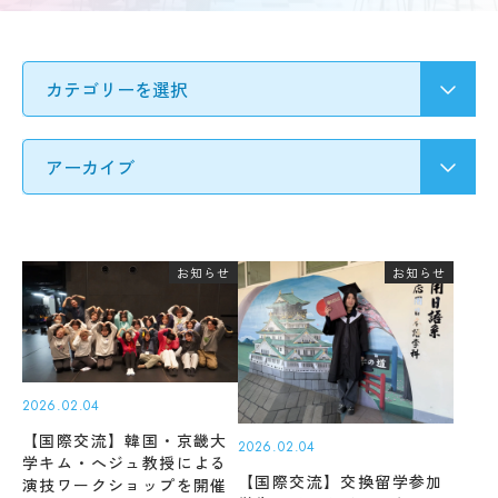
要
募集
Q&A
要
ア
項・
ク
出願
セ
受験生の方へ
書類
ス
入
情
試
地域・企業の方へ
報
の
公
変
開
更
新着情報
規
点
程・
出願
お知らせ
お知らせ
指針
学生ブログ
状
３
況・
つ
合格
の
発表
教
サイトポリシー
お問い合わせ
実施
育
動画で見るCAT
個人情報の扱い
2026.02.04
結
ポ
果・
資料請求
採用情報
リ
【国際交流】韓国・京畿大
2026.02.04
試験
シ
学キム・へジュ教授による
問題
ー
【国際交流】交換留学参加
演技ワークショップを開催
等