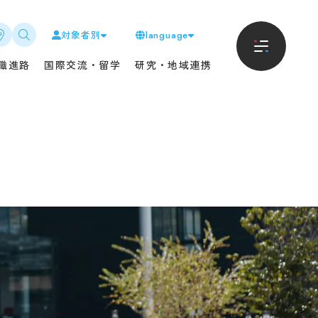
対象者別
language
進路
地域・企業の方へ
職進路
国際交流・留学
研究・地域連携
におけるキャリア支援に
入札情報
て
CAT教養講座
リアサポート
但馬ストーク・アカデミー
・進路状況
聴講制度
内定者の声
科目等履修制度
生インタビュー
寄附・寄贈
・団体採用者の皆様へ
卒業生の方へ
交流・留学
新着情報
Tから海外へ