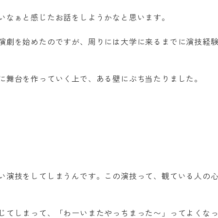
 that Professional College of Arts and Tourism assumes n
いなぁと感じたお話をしようかなと思います。
ty for the accuracy of the translation.
演劇を始めたのですが、周りには大学に来るまでに演技経
OK
に舞台を作っていく上で、ある壁にぶち当たりました。
い演技をしてしまうんです。この演技って、観ている人の
じてしまって、「わーいまたやっちまった〜」ってよくな