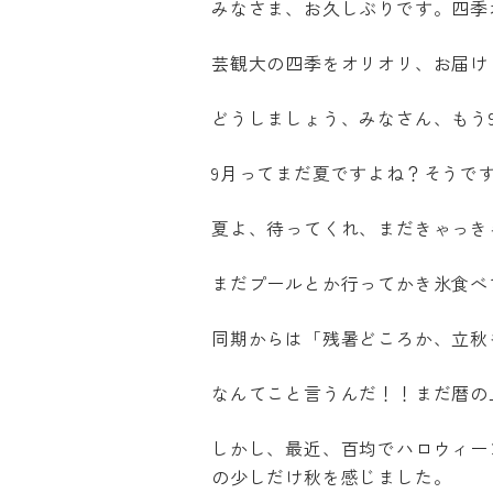
みなさま、お久しぶりです。四季
芸観大の四季をオリオリ、お届け
どうしましょう、みなさん、もう9月
9月ってまだ夏ですよね？そうで
夏よ、待ってくれ、まだきゃっき
まだプールとか行ってかき氷食べ
同期からは「残暑どころか、立秋
Machine T
なんてこと言うんだ！！まだ暦の
The followin
translation 
しかし、最近、百均でハロウィー
more accurat
の少しだけ秋を感じました。
pages and Ja