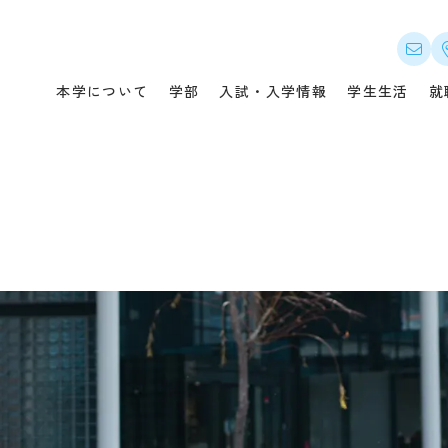
について
入試・入学情報
就職
本学について
学部
入試・入学情報
学生生活
就
メッセージ
オープンキャンパス・説明会
本学
つい
概要
入試概要（選抜要項）
キャ
セス
募集要項・出願書類
就職
公開
入試の変更点
就職
・指針
出願状況・合格発表
卒業
の教育ポリシー
実施結果・試験問題等
企業
ンパス案内
入学金・授業料・免除・奨学
金等
情報
県内在住者の授業料等無償化
国際
制度
先輩の合格体験記
CA
デジタルパンフレット