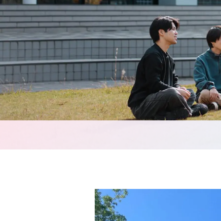
CA
カリ
シラ
実習
教員
授業
評価
教育