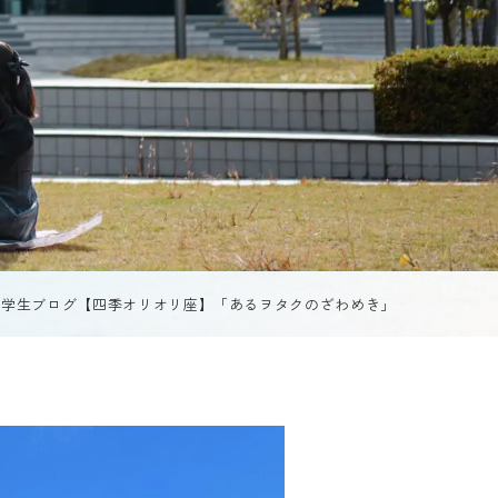
からCATへ
学生ブログ
ンパスや地域における国
流
サイトポリシー
・地域連携
お問い合わせ
動画で見るCAT
（芸術文化観光学）
個人情報の扱い
連携拠点『RIC』
資料請求
公開講座
8回学生ブログ【四季オリオリ座】「あるヲタクのざわめき」
採用情報
情報館
制度
等履修制度
受験生の方
地域・企業の方
在学生の方