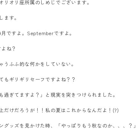
オリオリ座所属のしめじでございます。
します。
ですよ。Septemberですよ。
すよね？
ゃうふふ的な何かをしていない。
てもギリギリセーフですよね？？
も過ぎてますよ？」と現実を突きつけられました。
ranslation
上だけだろうが！！私の夏はこれからなんだよ！(?)
g pages are translated by a machine translation system. T
may not always be accurate. Please refer to the Japanese
ングッズを見かけた時、「やっぱりもう秋なのか、、、？
e information. If there is any discrepancy between the tr
panese pages, the content of the Japanese pages shall pr