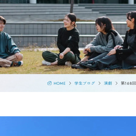
海外
Tの特徴
キャ
キュラム
学生生活
際交
バス
学年暦
研究
紹介
学生相談
風景
サークル活動
研究
・認定
学生寮・住宅斡旋
地域
情報の公表
周辺環境
市民
HOME
学生ブログ
演劇
第16
アルバイト
学術
ハラスメント防止
聴講
SOGI
科目
健康管理
障害のある学生への支援
Q&A
在学生の声