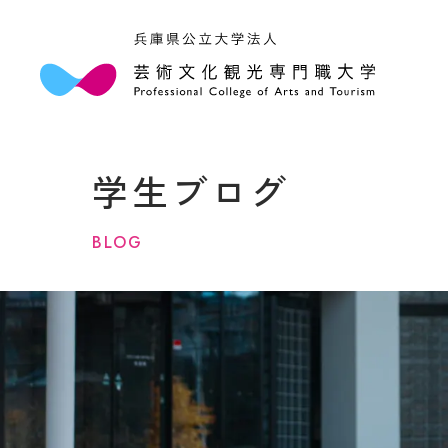
本学
学長
学生ブログ
大学
アク
情報
BLOG
規程
３つ
キャ
法人
学部