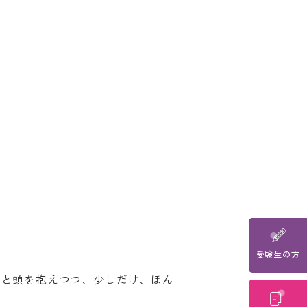
he
受験生の方
 page for
」と頭を抱えつつ、少しだけ、ほん
anslated
evail.