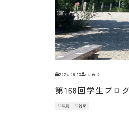
2024.09.13
しめじ
第168回学生ブ
演劇
雑記