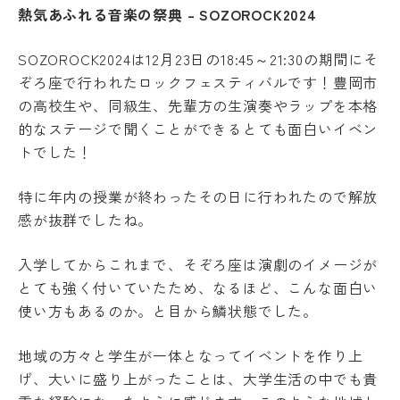
キ
度
熱気あふれる音楽の祭典 – SOZOROCK2024
ュ
先
ラ
輩
ム
SOZOROCK2024は12月23日の18:45～21:30の期間にそ
の
シ
ぞろ座で行われたロックフェスティバルです！豊岡市
合
ラ
格
の高校生や、同級生、先輩方の生演奏やラップを本格
バ
体
的なステージで聞くことができるとても面白いイベン
ス
験
記
トでした！
実
習
デジ
タル
特に年内の授業が終わったその日に行われたので解放
教
パン
員
感が抜群でしたね。
フレ
紹
ット
介
入学してからこれまで、そぞろ座は演劇のイメージが
授
とても強く付いていたため、なるほど、こんな面白い
業
使い方もあるのか。と目から鱗状態でした。
風
学
景
生
評
地域の方々と学生が一体となってイベントを作り上
生
価・
げ、大いに盛り上がったことは、大学生活の中でも貴
活
認定