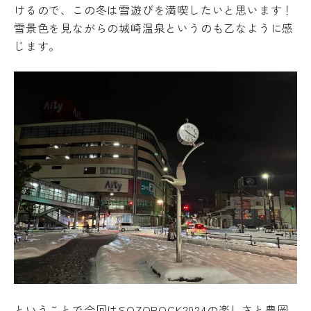
the Japanese page for more accurate
けるので、この冬は雪遊びを満喫したいと思います！
境
information. If there is any discrepancy
雪景色を見ながらの城崎温泉というのも乙なように感
ア
between the translated pages and Japanese
ル
じます。
pages, the content of the Japanese pages shall
バ
イ
prevail. Please note that Professional College
ト
of Arts and Tourism assumes no responsibility
ハ
for the accuracy of the translation.
ラ
ス
メ
OK
ン
ト
防
止
SOGI
健
康
管
理
障
害
ということで今回はSOZOROCK2024の楽しさと豊岡