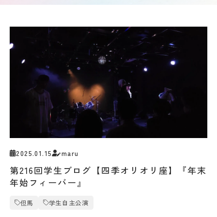
要
募集
Q&A
要
ア
項・
ク
出願
セ
受験生の方へ
書類
ス
入
情
試
地域・企業の方へ
報
の
公
変
開
更
新着情報
規
点
程・
出願
指針
学生ブログ
状
３
況・
つ
合格
2025.01.15
maru
の
発表
教
サイトポリシー
お問い合わせ
第216回学生ブログ【四季オリオリ座】『年末
実施
育
動画で見るCAT
個人情報の扱い
結
年始フィーバー』
ポ
果・
資料請求
採用情報
リ
試験
シ
但馬
学生自主公演
問題
ー
等