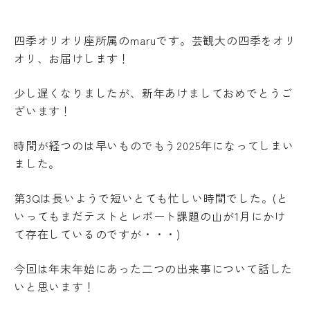
受験生の方
地域・企業の方
キ
入学
ャ
在学生の方
教職員の方
金・
ン
四季オリオリ座所属のmaruです。芸観大の四季をオリ
授業
パ
料・
オリ、お届けします！
ス
免
案
language
除・
内
少し遅くなりましたが、新年あけましておめでとうご
奨学
法人
金等
ざいます！
情報
県
芸術文化観光専門職大学
内
時間が経つのは早いものでもう2025年になってしまい
在
ました。
住
地域リサーチ＆
学
者
イノベーションセンター(RIC)
の
部
第3Qは長いようで短いとても忙しい時間でした。(と
授
いってもまだテストとレポート課題の山が1月にかけ
業
て存在しているのですが・・・)
料
国際交流センター(CCC)
CAT
等
の特
無
徴
今回は年末年始にあった二つの出来事について話した
償
いと思います！
カ
化
リ
制