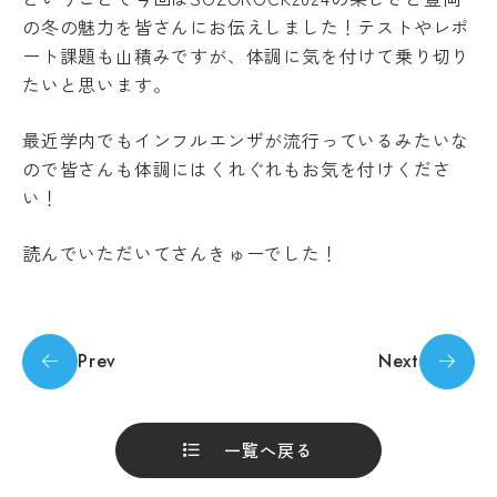
の
の冬の魅力を皆さんにお伝えしました！テストやレポ
あ
ート課題も山積みですが、体調に気を付けて乗り切り
る
学
たいと思います。
生
へ
最近学内でもインフルエンザが流行っているみたいな
の
支
ので皆さんも体調にはくれぐれもお気を付けくださ
援
い！
在
学
読んでいただいてさんきゅーでした！
生
の
声
Prev
Next
一覧へ戻る