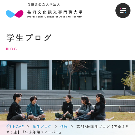
本
入
本学について
学
試・
学生ブログ
に
入学
学部
つ
情報
BLOG
い
て
入試・入学情報
オー
プン
キャ
学
学生生活
ンパ
長
ス・
メ
説明
就職進路
ッ
会
セ
ー
入試
国際交流・留学
ジ
概要
（選
大
抜要
学
HOME
学生ブログ
但馬
第216回学生ブログ【四季オリ
研究・地域連携
項）
概
オリ座】『年末年始フィーバー』