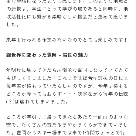
重な経験になったように感じます。このような地域と
教
の連携は、学生にとって学びの場であると同時に、地
育
学
域活性化にも繋がる素晴らしい機会だと改めて感じま
情
年
報
した。
暦
の
学
公
生
来年も行われる予定みたいなのでとても楽しみです！
表
相
談
銀世界に変わった豊岡 – 雪国の魅力
サ
ー
年明けに帰ってきたら圧倒的な雪国になっていてとて
ク
ル
もびっくりしました！これまでは総合型選抜の日には
活
毎年雪が積もっていたらしいのですが、今年は積もる
動
どころか降ってもおらず・・・残念ながら毎年の伝統
学生
(？)は崩れてしまいました。
Machine Translation
寮・
住宅
The following pages are translated by a
斡旋
ところが年明けに帰ってきたらあたり一面山のような
machine translation system. The translation
周
雪で、たくさんの雪だるまやかまくらができていまし
辺
may not always be accurate. Please refer to
た。豊岡からスキー場までは車で1時間ちょっとで行
環