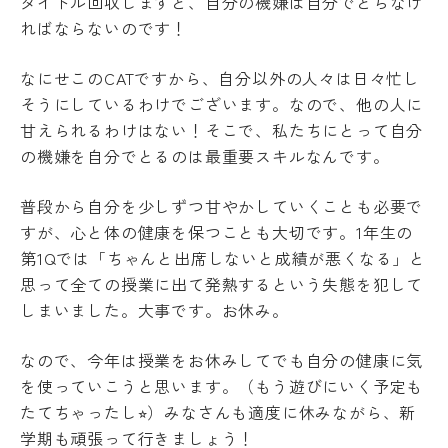
pages, the content of the Japanese pages shall
タイトル回収しますと、自分の機嫌は自分でとらなけ
境
prevail. Please note that Professional College
ればならないのです！
ア
of Arts and Tourism assumes no responsibility
ル
なにせこのCATですから、自分以外の人々は日々忙し
for the accuracy of the translation.
バ
イ
そうにしているわけでございます。なので、他の人に
ト
甘えられるわけはない！そこで、私たちにとって自分
OK
ハ
の機嫌を自分でとるのは最重要スキルなんです。
ラ
ス
メ
普段から自分を少しずつ甘やかしていくことも必要で
ン
すが、心と体の健康を保つことも大切です。1年生の
ト
第1Qでは「ちゃんと出席しないと成績が悪くなる」と
防
止
思って全ての授業に出て発熱するという失態を犯して
しまいました。大事です。お休み。
SOGI
健
康
なので、今年は授業をお休みしてでも自分の健康に気
管
を使っていこうと思います。（もう遊びにいく予定も
理
たてちゃったし⭐︎）みなさんも適度に休みながら、新
障
学期も頑張って行きましょう！
害