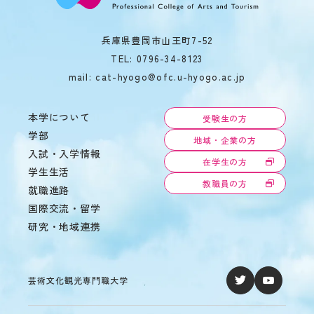
兵庫県豊岡市山王町7-52
TEL:
0796-34-8123
mail: cat-hyogo@ofc.u-hyogo.ac.jp
本学について
受験生の方
学部
地域・企業の方
入試・入学情報
在学生の方
学生生活
教職員の方
就職進路
国際交流・留学
研究・地域連携
芸術文化観光専門職大学