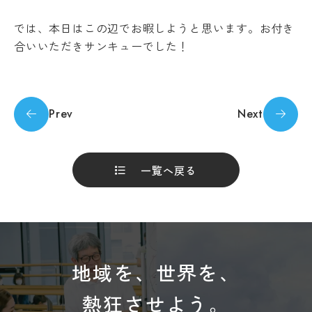
の
あ
では、本日はこの辺でお暇しようと思います。お付き
る
合いいただきサンキューでした！
学
生
へ
の
支
Prev
Next
援
在
学
生
一覧へ戻る
の
声
地域を、世界を、
熱狂させよう。