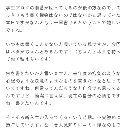
キ
度
ュ
学生ブログの順番が回ってくるのが後の方なので、て
先
ラ
っきりもう書く機会はないのではないかと思っていた
輩
ム
の
本日ですがなんともう一回書けるということで嬉しい
シ
合
ですね。
ラ
格
バ
体
ス
験
いつもは書くことがないと嘆いている私ですが、今回
記
実
はネタがちゃんとあるんです！（ちゃんとネタを持っ
習
デジ
ておく私えらいです）
タル
教
パン
員
フレ
何を書きたいかと言いますと、来年度の抱負のような
紹
ット
心配のような決意のようなものを書きたいなと思って
介
いてですね。何言ってんだろうなと自分でも思ってる
授
業
んですけど、簡潔に言えば、現在の自分の心情をです
風
ね。書きたいんです。
学
景
生
評
生
そろそろ新入生が入ってくるという時期。不安強めに
価・
活
認定
過ごしています。なにせ人見知りにコミュ障なのもで