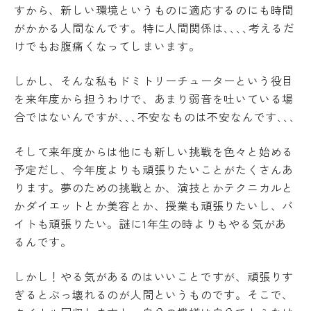
すから、新しい環境というものに適応するのにも時間
教
育
がかかる人間なんです。特に人間関係は､､､､考えるだ
学
情
年
けでもお腹痛くなってしまいます。
報
暦
の
学
公
しかし、そんな私もドミトリーチューターという役目
生
表
を来年度から担うわけで、あまり弱音を吐いている場
相
談
合ではないんですが､､､不安なものは不安なんです､､､
サ
ー
そして来年度からは他にも新しい挑戦を色々と始める
ク
予定だし、今年度よりも頑張りたいことがたくさんあ
ル
Machine Translation
ります。夢のための挑戦とか、演技とかテクニカルと
活
動
The following pages are translated by a
かダイエットとか美容とか、授業も頑張りたいし、バ
machine translation system. The translation
学生
イトも頑張りたい。謎に1年生の時よりもやる気があ
寮・
may not always be accurate. Please refer to
るんです。
住宅
the Japanese page for more accurate
斡旋
information. If there is any discrepancy
しかし！やる気があるのはいいことですが、頑張りす
周
between the translated pages and Japanese
ぎるとぶっ壊れるのが人間というものです。そこで、
辺
環