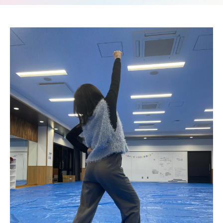
要
募集
Q&A
要
ア
項・
ク
出願
セ
受験生の方へ
書類
ス
入
情
試
地域・企業の方へ
報
の
公
変
開
更
新着情報
規
点
程・
出願
指針
学生ブログ
状
３
況・
つ
合格
の
発表
教
サイトポリシー
お問い合わせ
実施
育
動画で見るCAT
個人情報の扱い
結
ポ
果・
資料請求
採用情報
リ
試験
シ
問題
ー
等