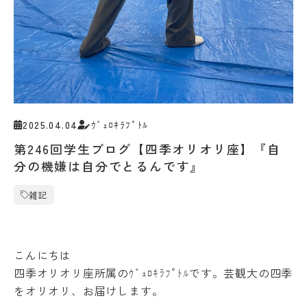
受験生の方
地域・企業の方
キ
入学
ャ
在学生の方
教職員の方
金・
ン
授業
パ
料・
ス
免
案
language
除・
内
奨学
法人
金等
情報
2025.04.04
ｳﾞｪﾛｷﾗﾌﾟﾄﾙ
県
芸術文化観光専門職大学
内
第246回学生ブログ【四季オリオリ座】『自
在
分の機嫌は自分でとるんです』
住
地域リサーチ＆
学
者
イノベーションセンター(RIC)
の
部
雑記
授
業
料
国際交流センター(CCC)
CAT
等
の特
こんにちは
無
徴
償
四季オリオリ座所属のｳﾞｪﾛｷﾗﾌﾟﾄﾙです。芸観大の四季
カ
化
をオリオリ、お届けします。
リ
制