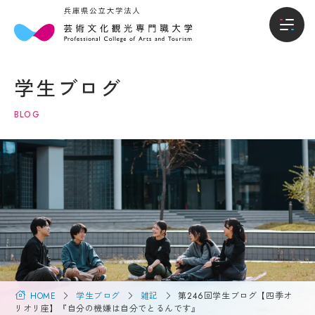
本
入
本学について
学
試・
学生ブログ
に
入学
学部
つ
情報
BLOG
い
て
入試・入学情報
オー
プン
キャ
学
学生生活
ンパ
長
ス・
メ
説明
就職進路
ッ
会
セ
ー
入試
国際交流・留学
ジ
概要
（選
大
抜要
学
HOME
学生ブログ
雑記
第246回学生ブログ【四季オ
研究・地域連携
項）
概
リオリ座】『自分の機嫌は自分でとるんです』