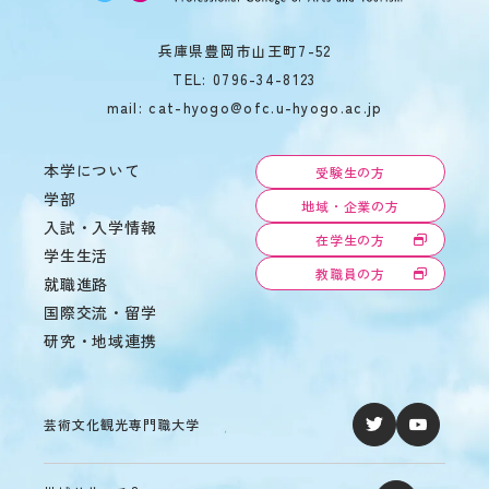
兵庫県豊岡市山王町7-52
TEL:
0796-34-8123
mail: cat-hyogo@ofc.u-hyogo.ac.jp
本学について
受験生の方
学部
地域・企業の方
入試・入学情報
在学生の方
学生生活
教職員の方
就職進路
国際交流・留学
研究・地域連携
芸術文化観光専門職大学