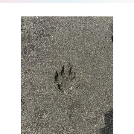
要
募集
Q&A
要
ア
項・
ク
出願
セ
受験生の方へ
書類
ス
入
情
試
地域・企業の方へ
報
の
公
変
開
更
新着情報
規
点
程・
出願
指針
学生ブログ
状
３
況・
つ
合格
の
発表
教
サイトポリシー
お問い合わせ
実施
育
動画で見るCAT
個人情報の扱い
結
ポ
果・
資料請求
採用情報
リ
試験
シ
問題
ー
等