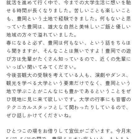
就活を進めて行く中で、今までの大学生活に想いを馳
境
Machine Translation
せる時間が長くなりました。苦しいことも楽しいこと
ア
も、豊岡という土地で経験できました。何もないと思
ル
The following pages are translated by a
バ
っていた豊岡は、雄大な自然と美味しいご飯と優しい
machine translation system. The translation
イ
地域の方々で溢れていました。
may not always be accurate. Please refer to
ト
春になると必ず、豊岡は何もない、という話をちらほ
the Japanese page for more accurate
ハ
ら聞きますが、そんなことは無いですよ！豊岡での遊
information. If there is any discrepancy
ラ
ス
び方は先輩がたくさん知っているので、近くの先輩に
between the translated pages and Japanese
メ
いっぱい聞いてみてください。
pages, the content of the Japanese pages shall
ン
今後芸観大の受験を考えている人も、演劇やダンス、
ト
prevail. Please note that Professional College
防
観光を学べる大学という要素だけでなく、豊岡という
of Arts and Tourism assumes no responsibility
止
地で学ぶことがこんなにも豊かであるということをぜ
for the accuracy of the translation.
SOGI
ひ現地に見に来て欲しいです。大学の行事にも音響の
健
テクニカルスタッフとして関わったりしているので、
OK
康
ぜひ話しかけてくださいね。
管
理
ひとつこの場をお借りして宣伝がございます。今月末
障
害
5/27~5/31の間で、豊岡ミリオン座という、もともと