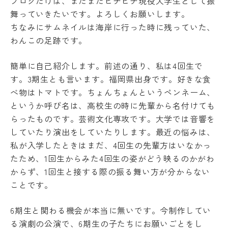
ブログだけは、まだまだピチピチ現役大学生として振
キ
度
ュ
舞っていきたいです。よろしくお願いします。
先
ラ
ちなみにサムネイルは海岸に行った時に残っていた、
輩
ム
の
わんこの足跡です。
シ
合
ラ
格
簡単に自己紹介します。前述の通り、私は4回生で
バ
体
ス
験
す。3期生とも言います。福岡県出身です。好きな食
記
実
べ物はトマトです。ちょんちょんというペンネーム、
習
デジ
というか呼び名は、高校生の時に先輩から名付けても
タル
教
らったものです。芸術文化専攻です。大学では音響を
パン
員
フレ
していたり演出をしていたりします。最近の悩みは、
紹
ット
介
私が入学したときはまだ、4回生の先輩方はいなかっ
たため、1回生からみた4回生の姿がどう映るのかがわ
授
業
からず、1回生と接する際の振る舞い方が分からない
風
学
ことです。
景
生
評
生
6期生と関わる機会が本当に無いです。今制作してい
価・
活
認定
る演劇の公演で、6期生の子たちにお願いごとをし