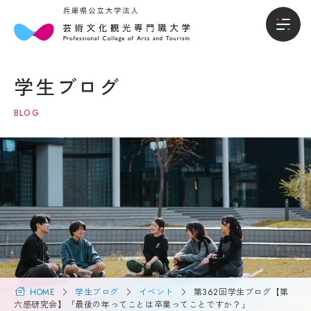
本
入
本学について
学
試・
学生ブログ
に
入学
学部
つ
情報
BLOG
い
て
入試・入学情報
オー
プン
キャ
学
学生生活
ンパ
長
ス・
メ
説明
就職進路
ッ
会
セ
ー
入試
国際交流・留学
ジ
概要
（選
大
抜要
学
HOME
学生ブログ
イベント
第362回学生ブログ【第
研究・地域連携
項）
概
六感研究会】「最後の年ってことは卒業ってことですか？」