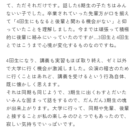
教
て、ただそれだけです。話した6期生の子たちはみん
育
学
ないい子でした。卒業されていった先輩方が口を揃え
情
年
て「4回生にもなると後輩と関わる機会がない」と仰
報
暦
の
っていたことを理解しました。今までは頑張って積極
学
公
的に後輩に絡みにいっていたのですが…3回生と4回生
生
表
とではこうまで心境が変化するものなのですね。
相
談
サ
4回生になり、講義も実習もほぼ取り終え、ゼミ以外
ー
で大学に行く機会が激減しました。公演の稽古のため
ク
に行くことはあれど、講義を受けるという行為自体、
ル
活
既に懐かしく思えます。
動
それは同期も同じようで、3期生に出くわすとだいた
学生
いみんな固まって話をするので、だんだん3期生の塊
寮・
が出来上がります。大学に行って、同期や先輩、後輩
住宅
斡旋
と接することが私の楽しみのひとつでもあったので、
寂しい気持ちでいっぱいです。
周
辺
環