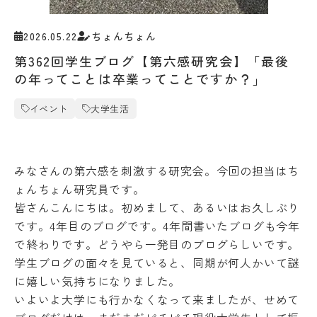
受験生の方
地域・企業の方
キ
入学
ャ
在学生の方
教職員の方
金・
ン
2026.05.22
ちょんちょん
授業
パ
料・
第362回学生ブログ【第六感研究会】「最後
ス
免
案
の年ってことは卒業ってことですか？」
language
除・
内
奨学
イベント
大学生活
法人
金等
情報
県
芸術文化観光専門職大学
内
在
みなさんの第六感を刺激する研究会。今回の担当はち
住
地域リサーチ＆
学
者
ょんちょん研究員です。
イノベーションセンター(RIC)
の
部
皆さんこんにちは。初めまして、あるいはお久しぶり
授
です。4年目のブログです。4年間書いたブログも今年
業
料
国際交流センター(CCC)
で終わりです。どうやら一発目のブログらしいです。
CAT
等
の特
学生ブログの面々を見ていると、同期が何人かいて謎
無
徴
に嬉しい気持ちになりました。
償
カ
化
いよいよ大学にも行かなくなって来ましたが、せめて
リ
制