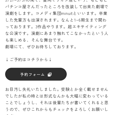
の
パチンコ屋さんだったところを改装して出来た劇場で
あ
演劇をします。コメディ集団minuitといいます。卒業
る
学
した先輩方も出演されます。なんと1~6期生まで関わ
生
っております。3作品やります。超エキサイティング
へ
な公演です。演劇にあまり触れてこなかったという人
の
支
も楽しめる、そんな舞台です。
援
劇場にて、ぜひお待ちしております。
在
学
↓ご予約はコチラから↓
生
の
声
予約フォーム
お目汚し失礼いたしました。受験とか全く載せません
でしたが私の時とは形式なんかも大幅に変わっている
ことでしょうし、それは後輩たちが書いてくれると思
うので、ぜひこれからもチェックをよろしくお願いし