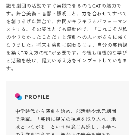
キ
度
識を劇団の活動ですぐ実践できるのもCATの魅力で
ュ
先
ラ
す。舞台美術・音響・照明…と、力を合わせてすべて
輩
ム
を創りあげた舞台で、仲間がキラキラとパフォーマン
の
シ
合
スをする。その姿はとても感動的で、「これこそが私
ラ
格
のやりたかったことだ」と演劇への思いがさらに強く
バ
体
なりました。将来も演劇に関わるには、自分の芸術観
ス
験
記
を築く“考え方の軸”が必要です。今後も積極的な学び
実
習
デジ
と活動を続け、幅広い考え方をインプットしていきま
タル
教
す。
パン
員
フレ
紹
ット
介
授
PROFILE
業
風
学
中学時代から演劇を始め、部活動や地元劇団
景
生
で活躍。「芸術に観光の視点を取り入れ、地
評
生
価・
域とつながる」という理念に共感し、本学へ
活
認定
の入学を決意する。舞台上の安全を守るた