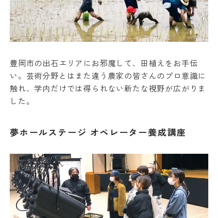
の
of Arts and Tourism assumes no responsibility
あ
for the accuracy of the translation.
る
学
生
OK
へ
豊岡市の出石エリアにお邪魔して、田植えをお手伝
の
支
い。芸術分野とはまた違う農家の皆さんのプロ意識に
援
触れ、学内だけでは得られない新たな視野が広がりま
在
した。
学
生
の
夢ホールステージ オペレーター養成講座
声