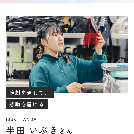
要
募集
Q&A
要
ア
項・
ク
出願
セ
受験生の方へ
書類
ス
入
情
試
地域・企業の方へ
報
の
公
変
開
更
新着情報
規
点
程・
出願
指針
学生ブログ
状
３
況・
つ
合格
演劇を通して、
の
発表
教
サイトポリシー
お問い合わせ
感動を届ける
実施
育
動画で見るCAT
個人情報の扱い
結
ポ
果・
資料請求
採用情報
リ
IBUKI HANDA
試験
シ
半田 いぶき
問題
ー
さん
等