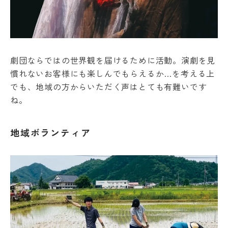
境
ア
ル
バ
イ
劇団ならではの世界観を届けるために活動。演劇を見
ト
慣れないお客様にも楽しんでもらえるか…を考える上
ハ
ラ
でも、地域の方からいただく声はとても有難いです
ス
ね。
メ
ン
Machine Translation
ト
地域ボランティア
The following pages are translated by a
防
止
machine translation system. The translation
SOGI
may not always be accurate. Please refer to
健
the Japanese page for more accurate
康
information. If there is any discrepancy
管
between the translated pages and Japanese
理
pages, the content of the Japanese pages shall
障
prevail. Please note that Professional College
害