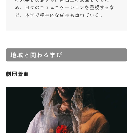
教
め、日々のコミュニケーションを重視するな
育
学
ど、本学で精神的な成長も重ねている。
情
年
報
暦
の
学
公
生
表
相
談
地域と関わる学び
サ
ー
ク
劇団蒼血
ル
活
動
学生
寮・
住宅
斡旋
周
辺
環