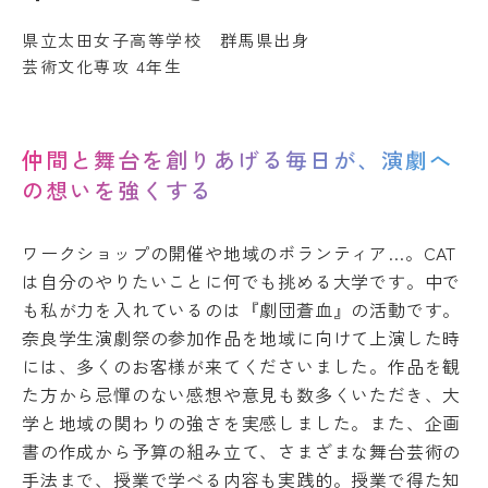
受験生の方
地域・企業の方
キ
入学
ャ
県立太田女子高等学校 群馬県出身
在学生の方
教職員の方
金・
ン
芸術文化専攻 4年生
授業
パ
料・
ス
免
案
language
除・
内
奨学
仲間と舞台を創りあげる毎日が、演劇へ
法人
金等
の想いを強くする
情報
県
芸術文化観光専門職大学
内
在
ワークショップの開催や地域のボランティア…。CAT
住
は自分のやりたいことに何でも挑める大学です。中で
地域リサーチ＆
学
者
イノベーションセンター(RIC)
の
も私が力を入れているのは『劇団蒼血』の活動です。
部
授
奈良学生演劇祭の参加作品を地域に向けて上演した時
業
には、多くのお客様が来てくださいました。作品を観
料
国際交流センター(CCC)
CAT
等
た方から忌憚のない感想や意見も数多くいただき、大
の特
無
徴
学と地域の関わりの強さを実感しました。また、企画
償
書の作成から予算の組み立て、さまざまな舞台芸術の
カ
化
リ
制
手法まで、授業で学べる内容も実践的。授業で得た知