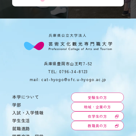
兵庫県豊岡市山王町7-52
TEL:
0796-34-8123
mail: cat-hyogo@ofc.u-hyogo.ac.jp
本学について
受験生の方
学部
地域・企業の方
入試・入学情報
在学生の方
学生生活
教職員の方
就職進路