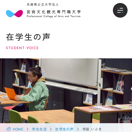
本
入
本学について
学
試・
在学生の声
に
入学
学部
つ
情報
STUDENT-VOICE
い
て
入試・入学情報
オー
プン
キャ
学
学生生活
ンパ
長
ス・
メ
説明
就職進路
ッ
会
セ
ー
入試
国際交流・留学
ジ
概要
（選
大
抜要
学
研究・地域連携
項）
概
HOME
学生生活
在学生の声
半田 いぶき