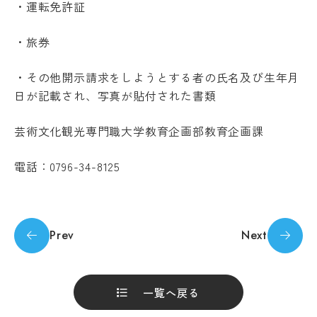
キ
度
・運転免許証
ュ
先
ラ
輩
・旅券
ム
の
シ
合
・その他開示請求をしようとする者の氏名及び生年月
ラ
格
Machine Translation
バ
体
日が記載され、写真が貼付された書類
ス
験
The following pages are translated by a
記
実
machine translation system. The translation
芸術文化観光専門職大学教育企画部教育企画課
習
デジ
may not always be accurate. Please refer to
タル
教
the Japanese page for more accurate
電話：
0796-34-8125
パン
員
フレ
information. If there is any discrepancy
紹
ット
介
between the translated pages and Japanese
pages, the content of the Japanese pages shall
授
業
Prev
Next
prevail. Please note that Professional College
風
of Arts and Tourism assumes no responsibility
学
景
生
for the accuracy of the translation.
評
生
一覧へ戻る
価・
活
認定
OK