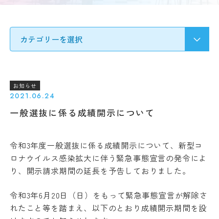
要
募集
Q&A
要
ア
項・
ク
出願
セ
受験生の方へ
書類
ス
入
情
試
地域・企業の方へ
報
の
公
変
お知らせ
開
更
2021.06.24
新着情報
規
点
一般選抜に係る成績開示について
程・
出願
指針
学生ブログ
状
３
況・
令和
3
年度一般選抜に係る成績開示について、新型コ
つ
合格
の
発表
ロナウイルス感染拡大に伴う緊急事態宣言の発令によ
教
サイトポリシー
お問い合わせ
り、開示請求期間の延長を予告しておりました。
実施
育
動画で見るCAT
個人情報の扱い
結
ポ
果・
資料請求
採用情報
リ
令和
3
年
6
月
20
日（日）をもって緊急事態宣言が解除さ
試験
シ
れたこと等を踏まえ、以下のとおり成績開示期間を設
問題
ー
等