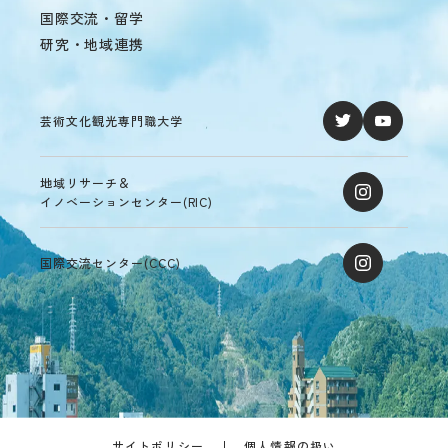
の
国際交流・留学
あ
研究・地域連携
る
学
生
へ
芸術文化観光専門職大学
の
支
援
地域リサーチ＆
在
イノベーションセンター(RIC)
学
生
の
国際交流センター(CCC)
声
サイトポリシー
個人情報の扱い