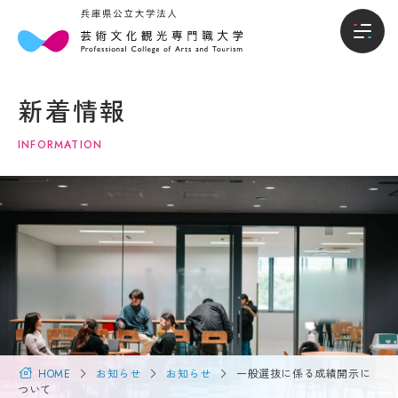
本
入
本学について
学
試・
新着情報
に
入学
学部
つ
情報
INFORMATION
い
て
入試・入学情報
オー
プン
キャ
学
学生生活
ンパ
長
ス・
メ
説明
就職進路
ッ
会
セ
ー
入試
国際交流・留学
ジ
概要
（選
大
抜要
学
HOME
お知らせ
お知らせ
一般選抜に係る成績開示に
研究・地域連携
項）
概
ついて