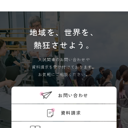
教
育
学
情
年
報
暦
の
地域を、世界を、
学
公
生
表
相
熱狂させよう。
談
サ
入試関連のお問い合わせや
ー
ク
資料請求を受け付けております。
ル
お気軽にご相談ください。
活
動
学生
お問い合わせ
寮・
住宅
斡旋
資料請求
周
辺
環