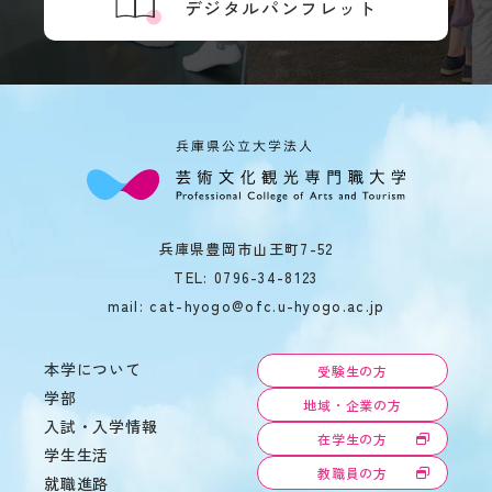
デジタルパンフレット
境
ア
ル
バ
イ
ト
ハ
ラ
ス
メ
ン
兵庫県豊岡市山王町7-52
ト
TEL:
0796-34-8123
防
mail: cat-hyogo@ofc.u-hyogo.ac.jp
止
SOGI
本学について
健
受験生の方
康
学部
地域・企業の方
管
入試・入学情報
理
在学生の方
学生生活
障
教職員の方
就職進路
害