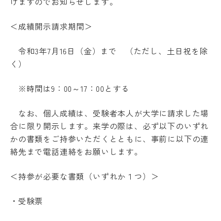
けますのでお知らせします。
受験生の方
地域・企業の方
キ
入学
ャ
在学生の方
教職員の方
金・
ン
＜成績開示請求期間＞
授業
パ
料・
ス
免
令和
3
年
7
月
16
日（金）まで （ただし、土日祝を除
案
language
除・
内
く）
奨学
法人
金等
情報
※時間は
9
：
00
～
17
：
00
とする
県
芸術文化観光専門職大学
内
在
なお、個人成績は、受験者本人が大学に請求した場
住
合に限り開示します。来学の際は、必ず以下のいずれ
地域リサーチ＆
学
者
かの書類をご持参いただくとともに、事前に以下の連
イノベーションセンター(RIC)
の
部
授
絡先まで電話連絡をお願いします。
業
料
国際交流センター(CCC)
CAT
＜持参が必要な書類（いずれか１つ）＞
等
の特
無
徴
償
・受験票
カ
化
リ
制