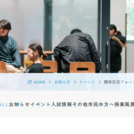
海外
Tの特徴
キャ
キュラム
学生生活
際交
バス
学年暦
研究
紹介
学生相談
風景
サークル活動
研究
・認定
学生寮・住宅斡旋
地域
情報の公表
周辺環境
市民
HOME
お知らせ
イベント
開学記念フォー
アルバイト
学術
ハラスメント防止
聴講
SOGI
ALL
お知らせ
イベント
入試情報
その他
市民の方へ
授業風
科目
健康管理
障害のある学生への支援
Q&A
在学生の声