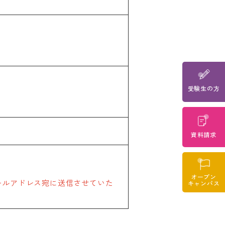
he
受験生の方
 page for
anslated
evail.
資料請求
o
オープン
ールアドレス宛に送信させていた
キャンパス