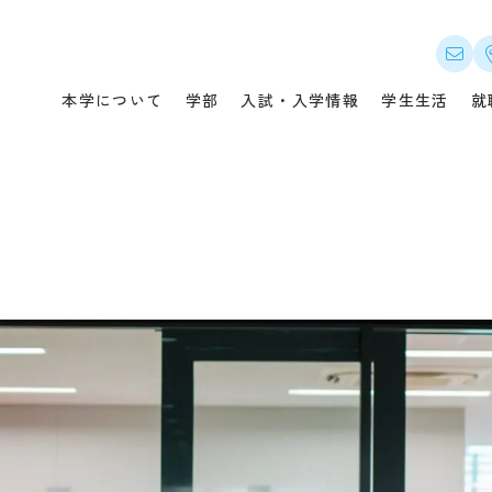
について
入試・入学情報
就職
本学について
学部
入試・入学情報
学生生活
就
メッセージ
オープンキャンパス・説明会
本学
つい
概要
入試概要（選抜要項）
キャ
セス
募集要項・出願書類
就職
公開
入試の変更点
就職
・指針
出願状況・合格発表
卒業
の教育ポリシー
実施結果・試験問題等
企業
ンパス案内
入学金・授業料・免除・奨学
金等
情報
県内在住者の授業料等無償化
国際
制度
先輩の合格体験記
CA
デジタルパンフレット