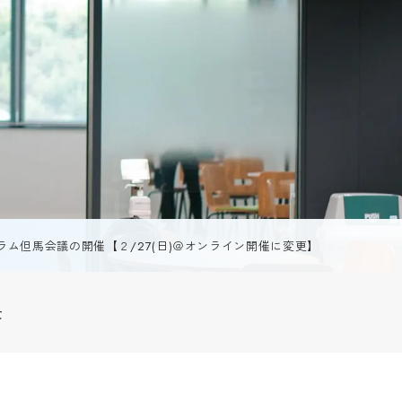
からCATへ
学生ブログ
ンパスや地域における国
流
サイトポリシー
・地域連携
お問い合わせ
動画で見るCAT
（芸術文化観光学）
個人情報の扱い
連携拠点『RIC』
資料請求
公開講座
ラム但馬会議の開催【２/27(日)＠オンライン開催に変更】
採用情報
情報館
制度
景
等履修制度
受験生の方
地域・企業の方
在学生の方