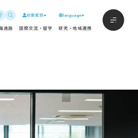
対象者別
language
進路
地域・企業の方へ
職進路
国際交流・留学
研究・地域連携
におけるキャリア支援に
入札情報
て
CAT教養講座
リアサポート
但馬ストーク・アカデミー
・進路状況
聴講制度
内定者の声
科目等履修制度
生インタビュー
寄附・寄贈
・団体採用者の皆様へ
卒業生の方へ
交流・留学
新着情報
Tから海外へ