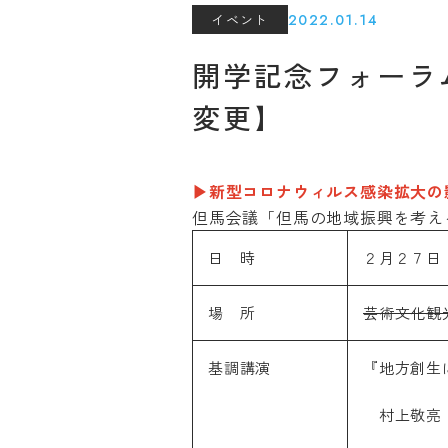
2022.01.14
イベント
開学記念フォーラム
変更】
▶新型コロナウィルス感染拡大の
但馬会議「但馬の地域振興を考
日 時
２月２７日
場 所
芸術文化観
基調講演
『地方創生
村上敬亮（