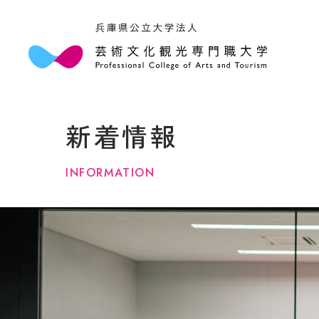
本学
学長
新着情報
大学
アク
情報
INFORMATION
規程
３つ
キャ
法人
学部