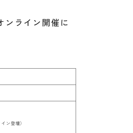
教職員の方
生の方へ
＠オンライン開催に
ライン登壇）