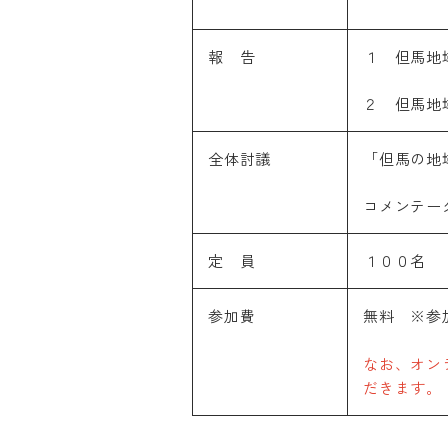
報 告
１ 但馬地
２ 但馬地
Machine T
全体討議
「但馬の地
The followin
translation 
コメンテー
more accurat
pages and Ja
定 員
１００名
Please note
responsibili
参加費
無料 ※参
なお、オン
だきます。