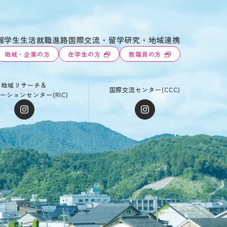
報
学生生活
就職進路
国際交流・留学
研究・地域連携
地域・企業の方
在学生の方
教職員の方
地域リサーチ＆
国際交流センター(CCC)
ーションセンター(RIC)