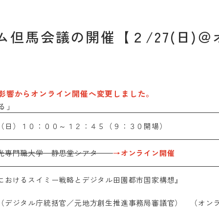
受験
但馬会議の開催【２/27(日)
影響からオンライン開催へ変更しました。
える」
（日）１０：００～１２：４５（９：３０開場）
光専門職大学 静思堂シアター
→オンライン開催
におけるスイミー戦略とデジタル田園都市国家構想』
デジタル庁統括官／元地方創生推進事務局審議官） （オン