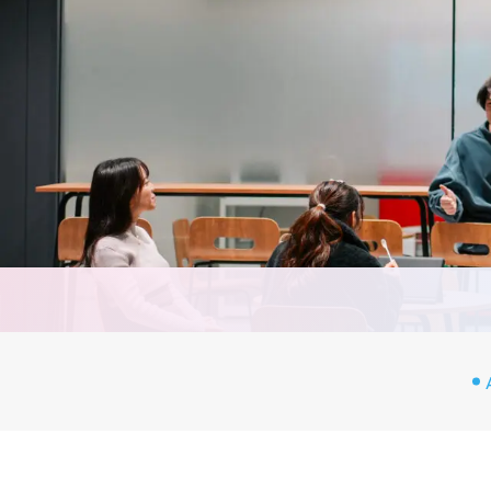
CA
カリ
シラ
実習
教員
授業
評価
教育