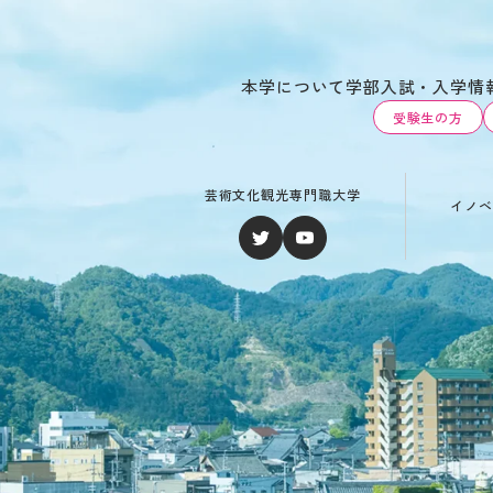
本学について
学部
入試・入学情
受験生の方
芸術文化観光専門職大学
イノベ