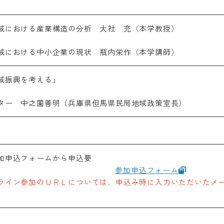
域における産業構造の分析 大社 充（本学教授）
域における中小企業の現状 瓶内栄作（本学講師）
ranslation
域振興を考える」
g pages are translated by a machine translation system. T
may not always be accurate. Please refer to the Japanese
ター 中之薗善明（兵庫県但馬県民局地域政策室長）
e information. If there is any discrepancy between the tr
panese pages, the content of the Japanese pages shall pr
 that Professional College of Arts and Tourism assumes n
ty for the accuracy of the translation.
加申込フォームから申込要
参加申込フォーム
OK
ライン参加のＵＲＬについては、申込み時に入力いただいたメ