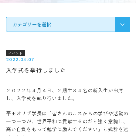
要
募集
Q&A
要
ア
項・
ク
出願
セ
受験生の方へ
書類
ス
入
情
試
地域・企業の方へ
報
の
公
変
イベント
開
更
2022.04.07
新着情報
規
点
入学式を挙行しました
程・
出願
指針
学生ブログ
状
３
況・
２０２２年４月４日、２期生８４名の新入生が出席
つ
合格
の
発表
し、入学式を執り行いました。
教
サイトポリシー
お問い合わせ
実施
育
動画で見るCAT
個人情報の扱い
結
平田オリザ学長は「皆さんのこれからの学びや活動の
ポ
果・
資料請求
採用情報
リ
一つ一つが、世界平和に貢献するのだと強く意識し、
試験
シ
高い自負をもって勉学に励んでください」と式辞を述
問題
ー
等