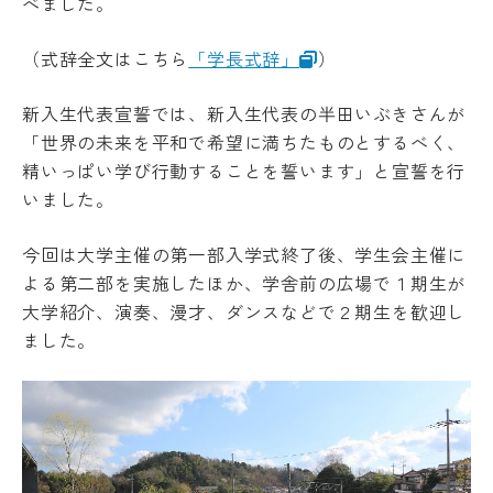
べました。
受験生の方
地域・企業の方
キ
入学
ャ
在学生の方
教職員の方
金・
ン
（式辞全文はこちら
「学長式辞」
）
授業
パ
料・
ス
免
新入生代表宣誓では、新入生代表の半田いぶきさんが
案
language
除・
内
「世界の未来を平和で希望に満ちたものとするべく、
奨学
精いっぱい学び行動することを誓います」と宣誓を行
法人
金等
情報
いました。
県
芸術文化観光専門職大学
内
在
今回は大学主催の第一部入学式終了後、学生会主催に
住
よる第二部を実施したほか、学舎前の広場で１期生が
地域リサーチ＆
学
者
イノベーションセンター(RIC)
大学紹介、演奏、漫才、ダンスなどで２期生を歓迎し
の
部
授
ました。
業
料
国際交流センター(CCC)
CAT
等
の特
無
徴
償
カ
化
リ
制