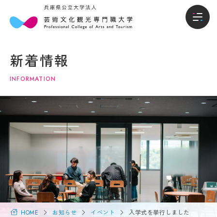
本
入
本学について
学
試・
新着情報
に
入学
学部
つ
情報
INFORMATION
い
て
入試・入学情報
オー
プン
キャ
学
学生生活
ンパ
長
ス・
メ
説明
就職進路
ッ
会
セ
ー
入試
国際交流・留学
ジ
概要
（選
大
抜要
学
研究・地域連携
項）
概
HOME
お知らせ
イベント
入学式を挙行しました