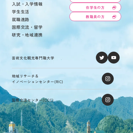
の
入試・入学情報
在学生の方
あ
学生生活
る
教職員の方
就職進路
学
生
国際交流・留学
へ
研究・地域連携
の
支
援
在
芸術文化観光専門職大学
学
生
の
地域リサーチ＆
声
イノベーションセンター(RIC)
国際交流センター(CCC)