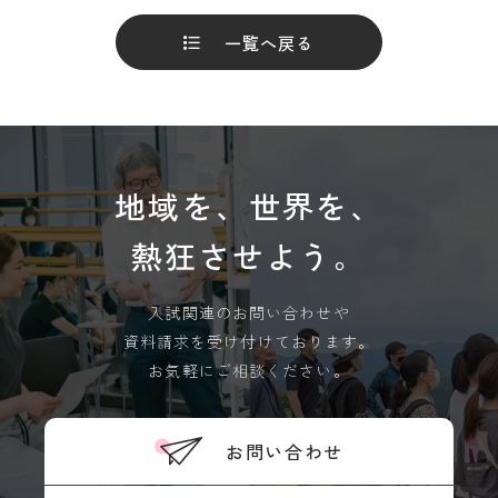
教
OK
育
一覧へ戻る
学
情
年
報
暦
の
学
公
生
表
相
談
地域を、世界を、
サ
ー
熱狂させよう。
ク
ル
活
入試関連のお問い合わせや
動
資料請求を受け付けております。
学生
お気軽にご相談ください。
寮・
住宅
斡旋
周
お問い合わせ
辺
環