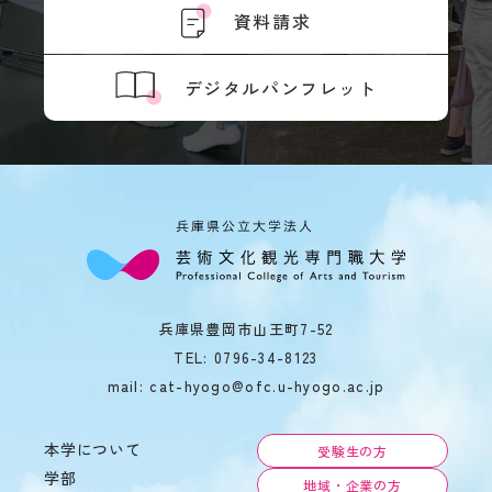
境
資料請求
ア
ル
デジタルパンフレット
バ
イ
ト
ハ
ラ
ス
メ
ン
ト
防
止
兵庫県豊岡市山王町7-52
SOGI
TEL:
0796-34-8123
健
mail: cat-hyogo@ofc.u-hyogo.ac.jp
康
管
理
本学について
受験生の方
障
学部
害
地域・企業の方