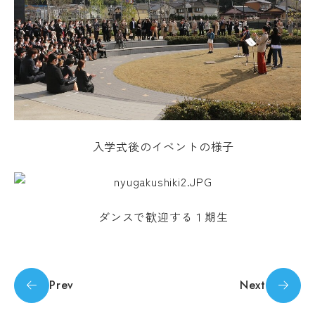
キ
度
ュ
先
ラ
輩
ム
の
シ
合
ラ
格
バ
体
ス
験
Machine Translation
記
実
The following pages are translated by a
習
デジ
入学式後のイベントの様子
machine translation system. The translation
タル
教
パン
may not always be accurate. Please refer to
員
フレ
紹
the Japanese page for more accurate
ット
介
information. If there is any discrepancy
ダンスで歓迎する１期生
授
between the translated pages and Japanese
業
pages, the content of the Japanese pages shall
風
学
景
prevail. Please note that Professional College
生
評
of Arts and Tourism assumes no responsibility
生
Prev
Next
価・
for the accuracy of the translation.
活
認定