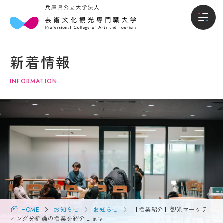
本
入
本学について
学
試・
新着情報
に
入学
学部
つ
情報
INFORMATION
い
て
入試・入学情報
オー
プン
キャ
学
学生生活
ンパ
長
ス・
メ
説明
就職進路
ッ
会
セ
ー
入試
国際交流・留学
ジ
概要
（選
大
抜要
学
HOME
お知らせ
お知らせ
【授業紹介】観光マーケテ
研究・地域連携
項）
概
ィング分析論の授業を紹介します