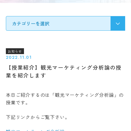
要
募集
Q&A
要
ア
項・
ク
出願
セ
受験生の方へ
書類
ス
入
情
試
地域・企業の方へ
報
の
公
変
お知らせ
開
更
2022.11.01
新着情報
規
点
【授業紹介】観光マーケティング分析論の授
程・
出願
指針
学生ブログ
業を紹介します
状
３
況・
つ
合格
の
発表
本日ご紹介するのは「観光マーケティング分析論
」の
教
サイトポリシー
お問い合わせ
授業です。
実施
育
動画で見るCAT
個人情報の扱い
結
ポ
果・
資料請求
採用情報
リ
下記リンクからご覧下さい。
試験
シ
問題
ー
等