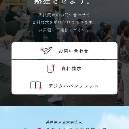
熱狂させよう。
キ
度
pages, the content of the Japanese pages shall
ュ
prevail. Please note that Professional College
先
ラ
入試関連のお問い合わせや
輩
of Arts and Tourism assumes no responsibility
ム
の
資料請求を受け付けております。
for the accuracy of the translation.
シ
合
お気軽にご相談ください。
ラ
格
バ
体
OK
ス
験
記
お問い合わせ
実
習
デジ
タル
教
パン
資料請求
員
フレ
紹
ット
介
デジタルパンフレット
授
業
風
学
景
生
評
生
価・
活
認定