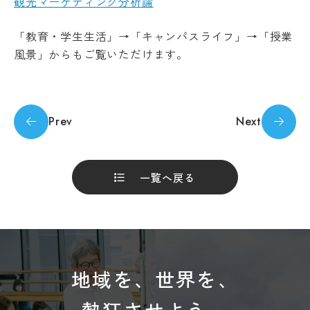
観光マーケティング分析論
受験生の方
地域・企業の方
キ
入学
ャ
在学生の方
教職員の方
金・
ン
「教育・学生生活」→「キャンパスライフ」→「授業
授業
パ
風景」からもご覧いただけます。
料・
ス
免
案
language
除・
内
奨学
法人
金等
情報
Prev
Next
県
芸術文化観光専門職大学
内
在
住
一覧へ戻る
Machine Translation
地域リサーチ＆
学
者
イノベーションセンター(RIC)
の
部
The following pages are translated by a
授
業
machine translation system. The translation
料
国際交流センター(CCC)
CAT
may not always be accurate. Please refer to
等
の特
the Japanese page for more accurate
無
徴
地域を、世界を、
償
information. If there is any discrepancy
カ
化
between the translated pages and Japanese
リ
制