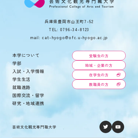
教
育
学
情
年
兵庫県豊岡市山王町7-52
報
暦
の
TEL:
0796-34-8123
学
公
mail: cat-hyogo@ofc.u-hyogo.ac.jp
生
表
相
談
本学について
受験生の方
サ
学部
ー
地域・企業の方
入試・入学情報
ク
在学生の方
ル
学生生活
活
教職員の方
就職進路
動
国際交流・留学
学生
研究・地域連携
寮・
住宅
斡旋
周
芸術文化観光専門職大学
辺
環