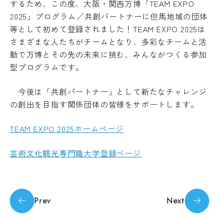
するため、この度、大阪・関西万博「
TEAM EXPO
受験生の方
地域・企業の方
キ
入学
ャ
2025
」プログラム／共創パートナーに但馬地域の団体
在学生の方
教職員の方
金・
ン
等として初めて登録されました！
TEAM EXPO 2025
は
授業
パ
料・
さまざまな人たちがチームとなり、多彩なチームと活
ス
免
案
動で万博とその先の未来に挑む、みんながつくる参加
language
除・
内
型プログラムです。
奨学
法人
金等
情報
今後は「共創パートナー」として新たなチャレンジ
県
芸術文化観光専門職大学
内
の創出を目指す関係団体の皆様をサポートします。
在
住
TEAM EXPO 2025ホームページ
地域リサーチ＆
学
者
イノベーションセンター(RIC)
の
部
授
芸術文化観光専門職大学登録ページ
業
料
国際交流センター(CCC)
CAT
等
の特
無
Machine Translation
徴
償
Prev
Next
カ
The following pages are translated by a
化
リ
制
machine translation system. The translation