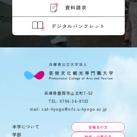
教
資料請求
育
学
情
年
報
暦
デジタルパンフレット
の
学
公
生
表
相
談
サ
ー
ク
ル
活
動
兵庫県豊岡市山王町7-52
学生
TEL:
0796-34-8123
寮・
住宅
mail: cat-hyogo@ofc.u-hyogo.ac.jp
斡旋
周
本学について
受験生の方
辺
学部
環
地域・企業の方