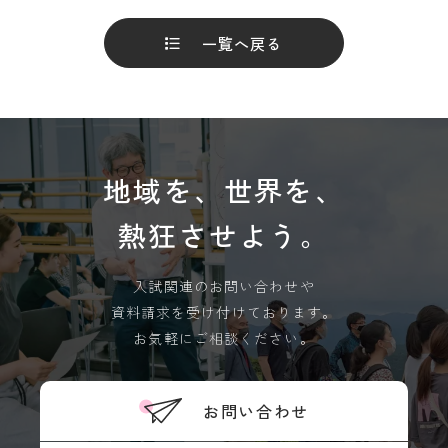
キ
度
may not always be accurate. Please refer to
ュ
先
ラ
一覧へ戻る
the Japanese page for more accurate
輩
ム
information. If there is any discrepancy
の
シ
合
between the translated pages and Japanese
ラ
格
pages, the content of the Japanese pages shall
バ
体
ス
験
prevail. Please note that Professional College
記
of Arts and Tourism assumes no responsibility
実
地域を、世界を、
習
デジ
for the accuracy of the translation.
タル
教
熱狂させよう。
パン
員
フレ
OK
紹
ット
介
入試関連のお問い合わせや
授
資料請求を受け付けております。
業
お気軽にご相談ください。
風
学
景
生
評
生
お問い合わせ
価・
活
認定