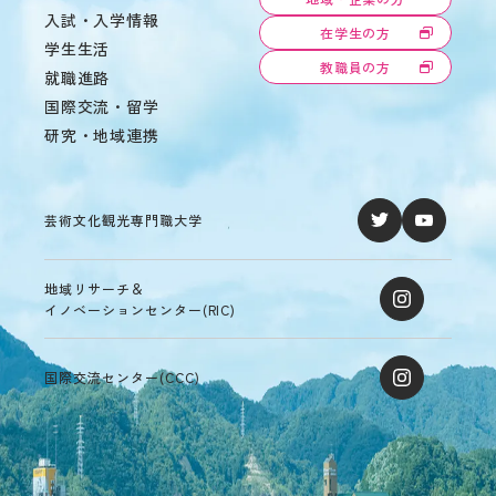
境
入試・入学情報
在学生の方
ア
学生生活
ル
教職員の方
就職進路
バ
国際交流・留学
イ
ト
研究・地域連携
ハ
ラ
ス
芸術文化観光専門職大学
メ
ン
ト
防
地域リサーチ＆
止
イノベーションセンター(RIC)
SOGI
健
国際交流センター(CCC)
康
管
理
障
害