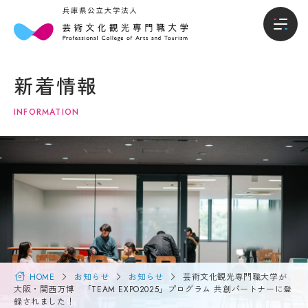
本
入
本学について
学
試・
新着情報
に
入学
学部
つ
情報
INFORMATION
い
て
入試・入学情報
オー
プン
キャ
学
学生生活
ンパ
長
ス・
メ
説明
就職進路
ッ
会
セ
ー
入試
国際交流・留学
ジ
概要
（選
大
HOME
お知らせ
お知らせ
芸術文化観光専門職大学が
抜要
学
大阪・関西万博 「TEAM EXPO2025」プログラム 共創パートナーに登
研究・地域連携
項）
概
録されました！