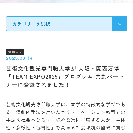
要
募集
Q&A
要
ア
項・
ク
出願
セ
受験生の方へ
書類
ス
入
情
試
地域・企業の方へ
報
の
公
変
お知らせ
開
更
2023.08.14
新着情報
規
点
芸術文化観光専門職大学が 大阪・関西万博
程・
出願
指針
学生ブログ
「TEAM EXPO2025」プログラム 共創パート
状
３
ナーに登録されました！
況・
つ
合格
の
発表
教
サイトポリシー
お問い合わせ
実施
芸術文化観光専門職大学は、本学の特徴的な学びであ
育
動画で見るCAT
個人情報の扱い
結
ポ
る「演劇的手法を用いたコミュニケーション教育」の
果・
資料請求
採用情報
リ
手法を社会へひろげ、様々な集団に属する人が「主体
試験
シ
問題
性・多様性・協働性」を高める社会環境の整備に貢献
ー
等