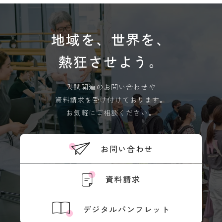
キ
度
information. If there is any discrepancy
ュ
先
between the translated pages and Japanese
ラ
輩
ム
pages, the content of the Japanese pages shall
地域を、世界を、
の
シ
合
prevail. Please note that Professional College
ラ
格
熱狂させよう。
of Arts and Tourism assumes no responsibility
バ
体
for the accuracy of the translation.
ス
験
記
入試関連のお問い合わせや
実
習
デジ
資料請求を受け付けております。
OK
タル
教
お気軽にご相談ください。
パン
員
フレ
紹
ット
介
お問い合わせ
授
業
風
資料請求
学
景
生
評
生
価・
デジタルパンフレット
活
認定