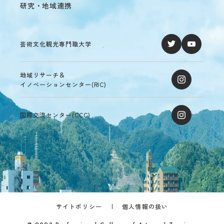
研究・地域連携
境
ア
ル
バ
芸術文化観光専門職大学
イ
ト
ハ
地域リサーチ＆
ラ
イノベーションセンター(RIC)
ス
メ
ン
国際交流センター(CCC)
ト
防
止
SOGI
健
康
管
理
サイトポリシー
個人情報の扱い
障
害