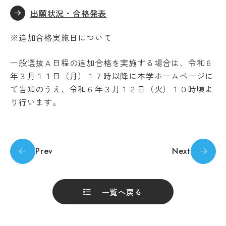
受験生の方
地域・企業の方
キ
出願状況・合格発表
入学
ャ
在学生の方
教職員の方
金・
ン
授業
パ
※追加合格実施日について
料・
ス
免
案
language
除・
一般選抜Ａ日程の追加合格を実施する場合は、令和６
内
奨学
年３月１１日（月）１７時以降に本学ホームページに
法人
金等
情報
て告知のうえ、令和６年３月１２日（火）１０時頃よ
県
芸術文化観光専門職大学
り行います。
内
在
住
地域リサーチ＆
学
者
イノベーションセンター(RIC)
の
部
Prev
Next
授
業
Machine Translation
料
国際交流センター(CCC)
CAT
等
The following pages are translated by a
の特
無
一覧へ戻る
徴
machine translation system. The translation
償
may not always be accurate. Please refer to
カ
化
リ
制
the Japanese page for more accurate