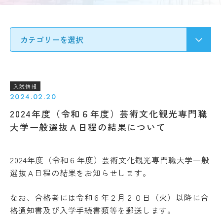
要
募集
Q&A
要
ア
項・
ク
出願
セ
受験生の方へ
書類
ス
入
情
試
地域・企業の方へ
報
の
公
変
入試情報
開
更
2024.02.20
新着情報
規
点
2024年度（令和６年度）芸術文化観光専門職
程・
出願
指針
学生ブログ
大学一般選抜Ａ日程の結果について
状
３
況・
つ
合格
の
発表
2024年度（令和６年度）芸術文化観光専門職大学一般
教
サイトポリシー
お問い合わせ
選抜Ａ日程の結果をお知らせします。
実施
育
動画で見るCAT
個人情報の扱い
結
ポ
果・
資料請求
採用情報
リ
なお、合格者には令和６年２月２０日（火）以降に合
試験
シ
格通知書及び入学手続書類等を郵送します。
問題
ー
等