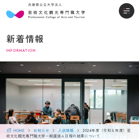
本
入
本学について
学
試・
新着情報
に
入学
学部
つ
情報
INFORMATION
い
て
入試・入学情報
オー
プン
キャ
学
学生生活
ンパ
長
ス・
メ
説明
就職進路
ッ
会
セ
ー
入試
国際交流・留学
ジ
概要
（選
大
抜要
学
HOME
お知らせ
入試情報
2024年度（令和６年度）芸
研究・地域連携
項）
概
術文化観光専門職大学一般選抜Ａ日程の結果について