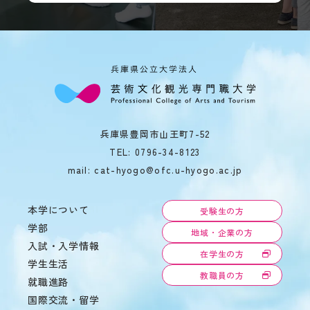
教
育
学
情
年
報
暦
の
学
公
生
表
相
談
サ
兵庫県豊岡市山王町7-52
ー
TEL:
0796-34-8123
ク
mail: cat-hyogo@ofc.u-hyogo.ac.jp
ル
活
動
本学について
受験生の方
学生
学部
寮・
地域・企業の方
入試・入学情報
住宅
在学生の方
斡旋
学生生活
教職員の方
周
就職進路
辺
国際交流・留学
環