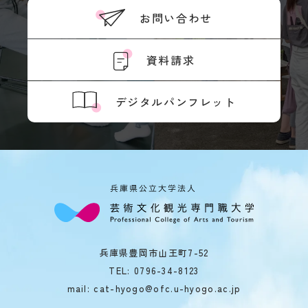
キ
度
for the accuracy of the translation.
ュ
お問い合わせ
先
ラ
輩
ム
OK
の
資料請求
シ
合
ラ
格
バ
体
デジタルパンフレット
ス
験
記
実
習
デジ
タル
教
パン
員
フレ
紹
ット
介
授
業
風
学
景
兵庫県豊岡市山王町7-52
生
TEL:
0796-34-8123
評
生
価・
mail: cat-hyogo@ofc.u-hyogo.ac.jp
活
認定