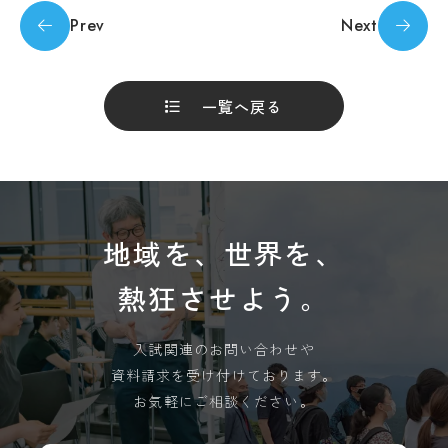
受験生の方
地域・企業の方
キ
Prev
Next
入学
ャ
在学生の方
教職員の方
金・
ン
授業
パ
料・
ス
免
一覧へ戻る
案
language
除・
内
奨学
法人
金等
情報
Machine Translation
県
芸術文化観光専門職大学
内
The following pages are translated by a
在
地域を、世界を、
住
machine translation system. The translation
地域リサーチ＆
学
者
may not always be accurate. Please refer to
イノベーションセンター(RIC)
の
部
熱狂させよう。
the Japanese page for more accurate
授
業
information. If there is any discrepancy
料
国際交流センター(CCC)
CAT
入試関連のお問い合わせや
between the translated pages and Japanese
等
の特
資料請求を受け付けております。
無
pages, the content of the Japanese pages shall
徴
償
お気軽にご相談ください。
prevail. Please note that Professional College
カ
化
of Arts and Tourism assumes no responsibility
リ
制