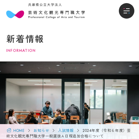
本
入
本学について
学
試・
新着情報
に
入学
学部
つ
情報
INFORMATION
い
て
入試・入学情報
オー
プン
キャ
学
学生生活
ンパ
長
ス・
メ
説明
就職進路
ッ
会
セ
ー
入試
国際交流・留学
ジ
概要
（選
大
抜要
学
HOME
お知らせ
入試情報
2024年度（令和６年度）芸
研究・地域連携
項）
概
術文化観光専門職大学一般選抜Ａ日程追加合格について