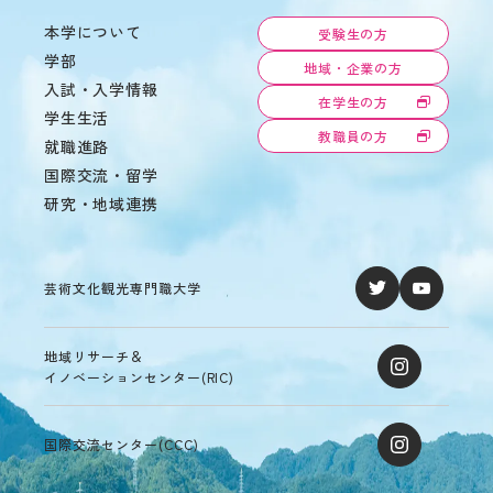
教
本学について
受験生の方
育
学
情
学部
年
地域・企業の方
報
暦
入試・入学情報
の
在学生の方
学生生活
学
公
教職員の方
生
表
就職進路
相
国際交流・留学
談
研究・地域連携
サ
ー
ク
ル
芸術文化観光専門職大学
活
動
学生
地域リサーチ＆
寮・
イノベーションセンター(RIC)
住宅
斡旋
周
国際交流センター(CCC)
辺
環