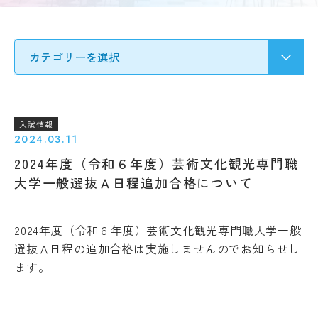
要
募集
Q&A
要
ア
項・
ク
出願
セ
受験生の方へ
書類
ス
入
情
試
地域・企業の方へ
報
の
公
変
入試情報
開
更
2024.03.11
新着情報
規
点
2024年度（令和６年度）芸術文化観光専門職
程・
出願
指針
学生ブログ
大学一般選抜Ａ日程追加合格について
状
３
況・
つ
合格
の
発表
2024年度（令和６年度）芸術文化観光専門職大学一般
教
サイトポリシー
お問い合わせ
選抜Ａ日程の追加合格は実施しませんのでお知らせし
実施
育
動画で見るCAT
個人情報の扱い
結
ポ
ます。
果・
資料請求
採用情報
リ
試験
シ
問題
ー
等