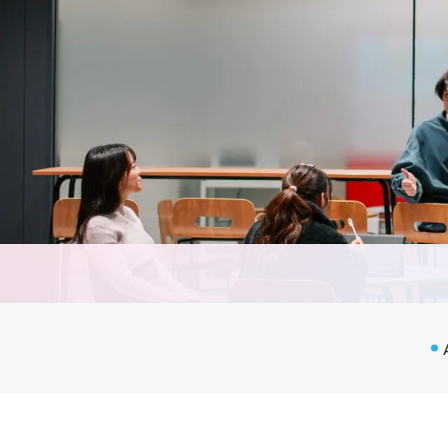
CA
カリ
シラ
実習
教員
授業
評価
教育