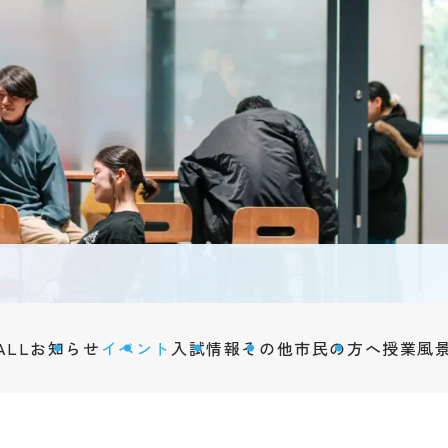
海外
Tの特徴
キャ
キュラム
学生生活
際交
バス
学年暦
研究
紹介
学生相談
風景
サークル活動
研究
・認定
学生寮・住宅斡旋
地域
情報の公表
周辺環境
市民
アルバイト
学術
ハラスメント防止
聴講
SOGI
ALL
お知らせ
イベント
入試情報
その他
市民の方へ
授業風
科目
健康管理
障害のある学生への支援
Q&A
在学生の声