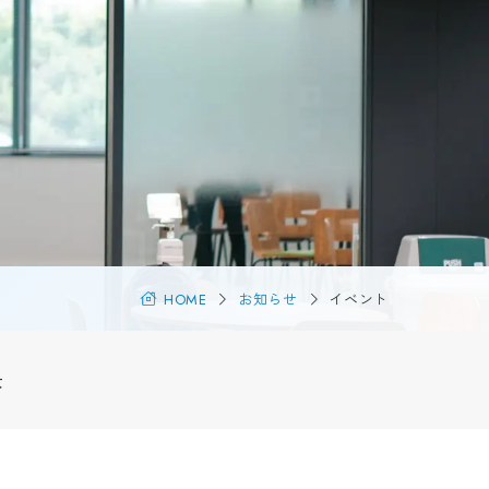
からCATへ
学生ブログ
ンパスや地域における国
流
サイトポリシー
・地域連携
お問い合わせ
動画で見るCAT
（芸術文化観光学）
個人情報の扱い
連携拠点『RIC』
資料請求
公開講座
HOME
お知らせ
イベント
採用情報
情報館
制度
景
等履修制度
受験生の方
地域・企業の方
在学生の方