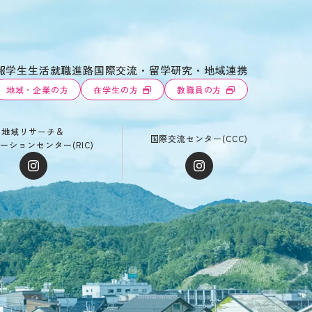
報
学生生活
就職進路
国際交流・留学
研究・地域連携
地域・企業の方
在学生の方
教職員の方
地域リサーチ＆
国際交流センター(CCC)
ーションセンター(RIC)