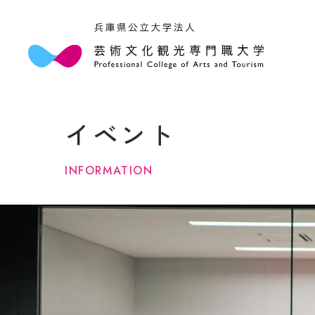
本学
学長
イベント
大学
アク
情報
INFORMATION
規程
３つ
キャ
法人
学部