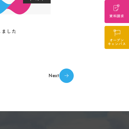
anslated
evail.
資料請求
o
しました
オープン
キャンパス
Next