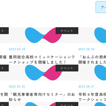
受験
ント
イベント
2022.06.09
2022.06.02
開催
豊岡総合高校コミュニケーションワ
「おんぷの祭
ークショップを開催しました！
開催されまし
ント
イベント
2022.05.20
2022.04.21
ranslation
会を開
「観光事業者等向けセミナー」のお
令和４年度高
g pages are translated by a machine translation system. T
知らせ
ワークショッ
may not always be accurate. Please refer to the Japanese
ント
イベント