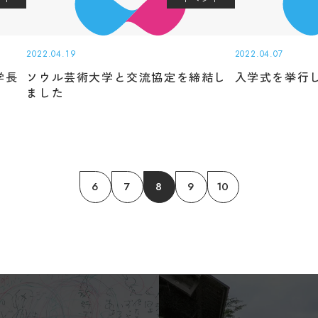
e information. If there is any discrepancy between the tr
panese pages, the content of the Japanese pages shall pr
 that Professional College of Arts and Tourism assumes n
2022.04.19
2022.04.07
ty for the accuracy of the translation.
学長
ソウル芸術大学と交流協定を締結し
入学式を挙行
ました
OK
6
7
8
9
10