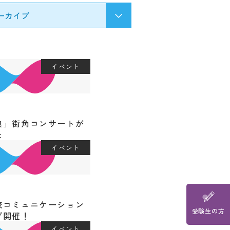
教職員の方
生の方へ
イベント
典」街角コンサートが
た
イベント
校コミュニケーション
he
受験生の方
プ開催！
 page for
イベント