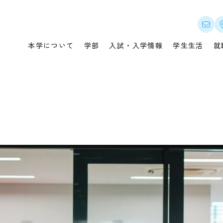
について
入試・入学情報
就職
本学について
学部
入試・入学情報
学生生活
就
メッセージ
オープンキャンパス・説明会
本学
つい
概要
入試概要（選抜要項）
キャ
セス
募集要項・出願書類
就職
公開
入試の変更点
就職
・指針
出願状況・合格発表
卒業
の教育ポリシー
実施結果・試験問題等
企業
ンパス案内
入学金・授業料・免除・奨学
金等
情報
県内在住者の授業料等無償化
国際
制度
先輩の合格体験記
CA
デジタルパンフレット