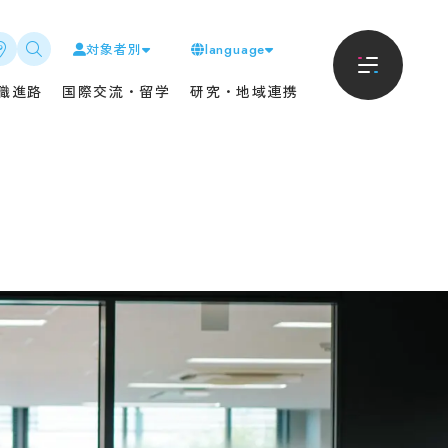
対象者別
language
進路
地域・企業の方へ
職進路
国際交流・留学
研究・地域連携
におけるキャリア支援に
入札情報
て
CAT教養講座
リアサポート
但馬ストーク・アカデミー
・進路状況
聴講制度
内定者の声
科目等履修制度
生インタビュー
寄附・寄贈
・団体採用者の皆様へ
卒業生の方へ
交流・留学
新着情報
Tから海外へ