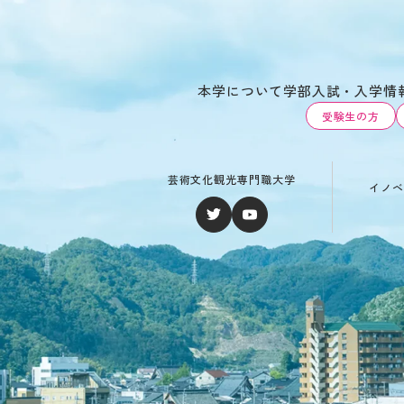
本学について
学部
入試・入学情
受験生の方
芸術文化観光専門職大学
イノベ