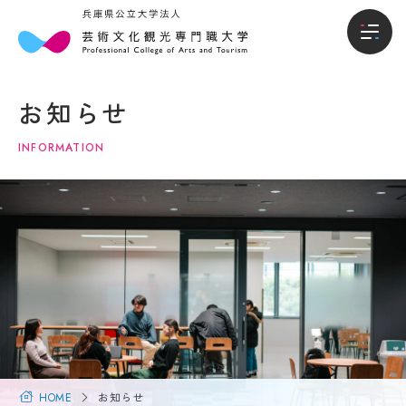
本
入
本学について
学
試・
お知らせ
に
入学
学部
つ
情報
INFORMATION
い
て
入試・入学情報
オー
プン
キャ
学
学生生活
ンパ
長
ス・
メ
説明
就職進路
ッ
会
セ
ー
入試
国際交流・留学
ジ
概要
（選
大
抜要
学
研究・地域連携
項）
概
HOME
お知らせ