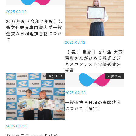
受験生の方
地域・企業の方
キ
入学
ャ
2025.03.12
在学生の方
教職員の方
金・
ン
授業
パ
2025年度（令和７年度）芸
料・
ス
術文化観光専門職大学一般
免
案
選抜Ａ日程追加合格につい
language
除・
内
て
奨学
2025.03.12
法人
金等
【 祝！ 受賞 】２年生 大西
情報
県
茉歩さんがひめじ観光ビジ
芸術文化観光専門職大学
内
ネスコンテストで優秀賞を
在
受賞
住
お知らせ
入試情報
地域リサーチ＆
学
者
イノベーションセンター(RIC)
の
部
授
2025.02.28
業
一般選抜Ｂ日程の志願状況
料
国際交流センター(CCC)
CAT
等
について（確定）
の特
無
徴
償
カ
化
2025.03.05
リ
制
ひょうごフィールドパビリ