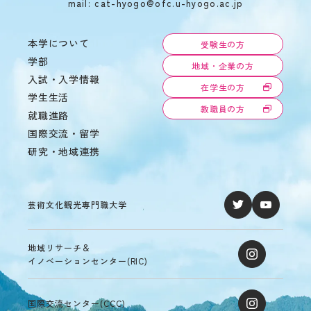
mail: cat-hyogo@ofc.u-hyogo.ac.jp
の
あ
る
本学について
受験生の方
学
学部
生
地域・企業の方
へ
入試・入学情報
在学生の方
の
学生生活
支
教職員の方
援
就職進路
国際交流・留学
在
学
研究・地域連携
生
の
声
芸術文化観光専門職大学
地域リサーチ＆
イノベーションセンター(RIC)
国際交流センター(CCC)