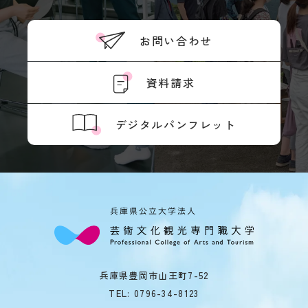
境
ア
お問い合わせ
ル
バ
イ
ト
資料請求
ハ
ラ
デジタルパンフレット
ス
メ
ン
ト
防
止
SOGI
健
康
管
理
兵庫県豊岡市山王町7-52
障
TEL:
0796-34-8123
害