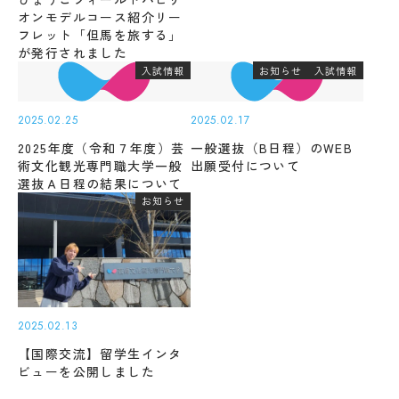
キ
度
オンモデルコース紹介リー
ュ
先
フレット「但馬を旅する」
ラ
輩
が発行されました
ム
の
入試情報
お知らせ
入試情報
シ
合
ラ
格
バ
体
2025.02.25
2025.02.17
ス
験
2025年度（令和７年度）芸
一般選抜（B日程）のWEB
記
実
術文化観光専門職大学一般
出願受付について
習
デジ
Machine Translation
選抜Ａ日程の結果について
タル
教
お知らせ
パン
The following pages are translated by a
員
フレ
紹
machine translation system. The translation
ット
介
may not always be accurate. Please refer to
授
the Japanese page for more accurate
業
information. If there is any discrepancy
風
学
景
2025.02.13
between the translated pages and Japanese
生
pages, the content of the Japanese pages shall
評
【国際交流】留学生インタ
生
価・
ビューを公開しました
prevail. Please note that Professional College
活
認定