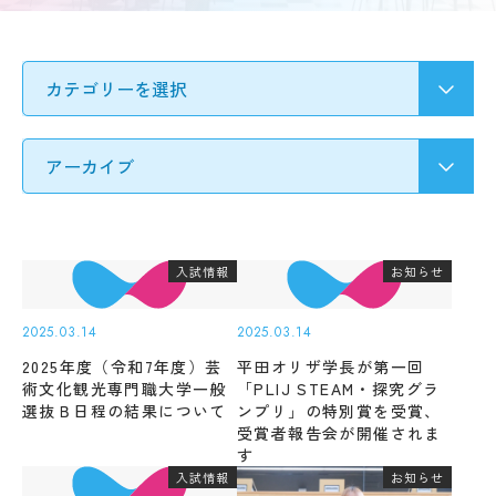
要
募集
Q&A
要
ア
項・
ク
出願
セ
受験生の方へ
書類
ス
入
情
試
地域・企業の方へ
報
の
公
変
開
更
新着情報
規
点
程・
出願
入試情報
お知らせ
指針
学生ブログ
状
３
況・
つ
合格
2025.03.14
2025.03.14
の
発表
2025年度（令和7年度）芸
平田オリザ学長が第一回
教
サイトポリシー
お問い合わせ
実施
術文化観光専門職大学一般
「PLIJ STEAM・探究グラ
育
動画で見るCAT
個人情報の扱い
結
選抜Ｂ日程の結果について
ンプリ」の特別賞を受賞、
ポ
果・
資料請求
採用情報
受賞者報告会が開催されま
リ
試験
シ
す
問題
ー
入試情報
お知らせ
等