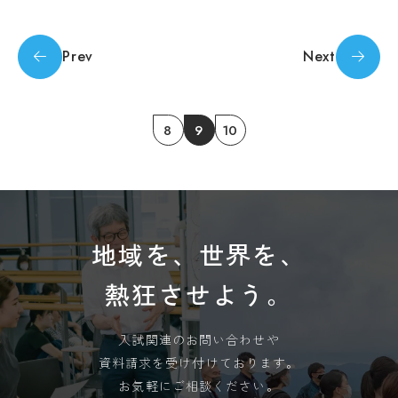
of Arts and Tourism assumes no responsibility
教
for the accuracy of the translation.
育
学
情
年
Prev
Next
報
暦
OK
の
学
公
生
表
相
8
9
10
談
サ
ー
ク
ル
活
地域を、世界を、
動
学生
熱狂させよう。
寮・
住宅
斡旋
入試関連のお問い合わせや
周
資料請求を受け付けております。
辺
お気軽にご相談ください。
環