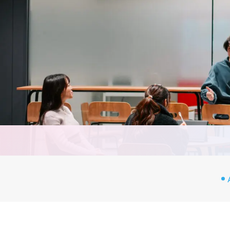
CA
カリ
シラ
実習
教員
授業
評価
教育