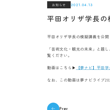
2021.04.13
お知らせ
平田オリザ学長の
平田オリザ学長の模擬講義を公開
「芸術文化・観光の未来」と題し
覧ください。
Machine T
The followin
動画はこちら▶
【夢ナビ】平田学
translation 
なお、この動画は夢ナビライブ
more accurat
20
pages and Ja
Please note
responsibili
Prev