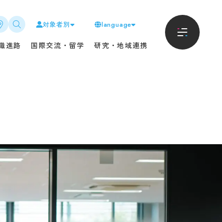
対象者別
language
進路
地域・企業の方へ
職進路
国際交流・留学
研究・地域連携
におけるキャリア支援に
入札情報
て
CAT教養講座
リアサポート
但馬ストーク・アカデミー
・進路状況
聴講制度
内定者の声
科目等履修制度
生インタビュー
寄附・寄贈
・団体採用者の皆様へ
卒業生の方へ
交流・留学
新着情報
Tから海外へ