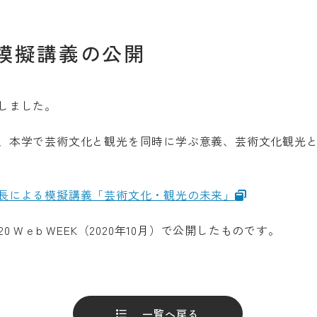
受験
模擬講義の公開
しました。
、本学で芸術文化と観光を同時に学ぶ意義、芸術文化観光
ranslation
g pages are translated by a machine translation system. T
長による模擬講義「芸術文化・観光の未来」
may not always be accurate. Please refer to the Japanese
e information. If there is any discrepancy between the tr
20 W
ｅ
b WEEK
（
2020
年
10
月）で公開したものです。
panese pages, the content of the Japanese pages shall pr
 that Professional College of Arts and Tourism assumes n
ty for the accuracy of the translation.
一覧へ戻る