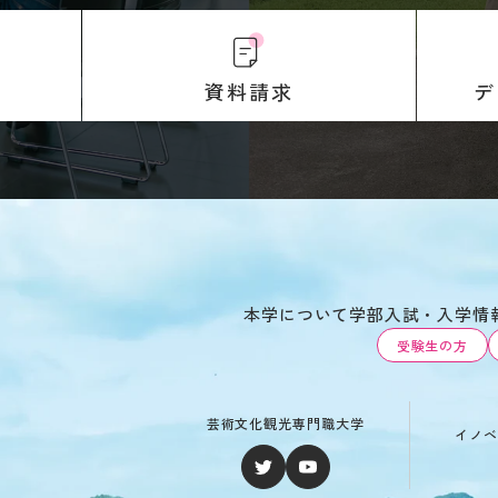
デ
資料請求
本学について
学部
入試・入学情
受験生の方
芸術文化観光専門職大学
イノベ