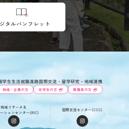
ジタルパンフレット
報
学生生活
就職進路
国際交流・留学
研究・地域連携
地域・企業の方
在学生の方
教職員の方
地域リサーチ＆
国際交流センター(CCC)
ーションセンター(RIC)