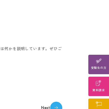
教職員の方
生の方へ
とは何かを説明しています。ぜひご
he
受験生の方
 page for
anslated
evail.
資料請求
o
Next