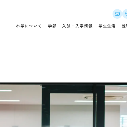
について
入試・入学情報
就職
本学について
学部
入試・入学情報
学生生活
就
メッセージ
オープンキャンパス・説明会
本学
つい
概要
入試概要（選抜要項）
キャ
セス
募集要項・出願書類
就職
公開
入試の変更点
就職
・指針
出願状況・合格発表
卒業
の教育ポリシー
実施結果・試験問題等
企業
ンパス案内
入学金・授業料・免除・奨学
金等
情報
県内在住者の授業料等無償化
国際
制度
先輩の合格体験記
CA
デジタルパンフレット