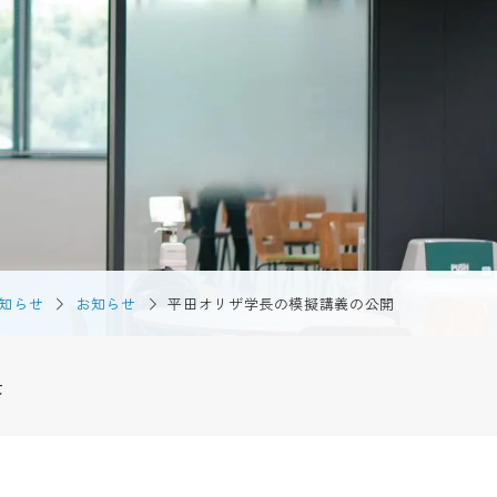
からCATへ
学生ブログ
ンパスや地域における国
流
サイトポリシー
・地域連携
お問い合わせ
動画で見るCAT
（芸術文化観光学）
個人情報の扱い
連携拠点『RIC』
資料請求
公開講座
知らせ
お知らせ
平田オリザ学長の模擬講義の公開
採用情報
情報館
制度
景
等履修制度
受験生の方
地域・企業の方
在学生の方