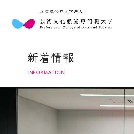
本学
学長
新着情報
大学
アク
情報
INFORMATION
規程
３つ
キャ
法人
学部