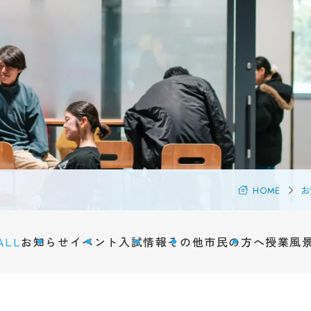
海外
Tの特徴
キャ
キュラム
学生生活
際交
バス
学年暦
研究
紹介
学生相談
風景
サークル活動
研究
・認定
学生寮・住宅斡旋
地域
情報の公表
周辺環境
市民
HOME
お
アルバイト
学術
ハラスメント防止
聴講
SOGI
ALL
お知らせ
イベント
入試情報
その他
市民の方へ
授業風
科目
健康管理
障害のある学生への支援
Q&A
在学生の声