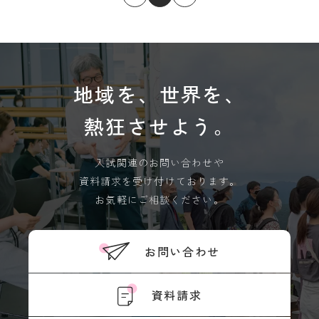
境
ア
ル
バ
イ
ト
地域を、世界を、
ハ
ラ
熱狂させよう。
ス
メ
ン
入試関連のお問い合わせや
ト
資料請求を受け付けております。
防
止
お気軽にご相談ください。
SOGI
健
お問い合わせ
康
管
理
資料請求
障
害