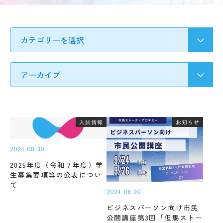
要
募集
Q&A
要
ア
項・
ク
出願
セ
受験生の方へ
書類
ス
入
情
試
地域・企業の方へ
報
の
公
変
開
更
新着情報
規
点
程・
出願
入試情報
お知らせ
指針
学生ブログ
状
３
況・
つ
合格
2024.08.30
の
発表
2025年度（令和７年度）学
教
サイトポリシー
お問い合わせ
実施
生募集要項等の公表につい
育
動画で見るCAT
個人情報の扱い
結
て
ポ
果・
2024.08.20
資料請求
採用情報
リ
試験
シ
ビジネスパーソン向け市民
問題
ー
公開講座第3回「但馬ストー
等