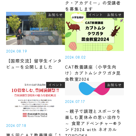
ク・アカデミー」の受講者
受験生の方
地域・企業の方
キ
入学
を募集します
ャ
在学生の方
教職員の方
金・
ン
お知らせ
イベント
お知らせ
授業
パ
料・
ス
免
案
language
除・
内
奨学
法人
金等
2024.08.19
情報
県
2024.08.02
芸術文化観光専門職大学
【国際交流】留学生インタ
内
ビューを公開しました
CAT教養講座（小学生向
在
け）カブトムシクワガタ昆
住
虫教室2024
地域リサーチ＆
学
者
イノベーションセンター(RIC)
の
イベント
お知らせ
部
授
業
2024.07.17
料
国際交流センター(CCC)
CAT
等
の特
～親子で調理とスポーツを
無
徴
楽しむ夏休みの思い出作り
償
～ 食育アドベンチャー®ラ
カ
化
2024.07.18
ンド2024 with ネオカル
リ
制
第５回ＣＡＴ教養講座「１
TOYOOKA