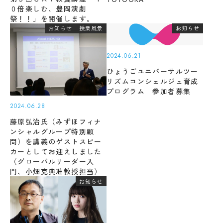
キ
度
０倍楽しむ、豊岡演劇
ュ
先
祭！！」を開催します。
ラ
輩
お知らせ
授業風景
お知らせ
ム
の
シ
合
ラ
格
2024.06.21
バ
体
ひょうごユニバーサルツー
ス
験
リズムコンシェルジュ育成
記
実
プログラム 参加者募集
習
デジ
タル
2024.06.28
教
パン
員
藤原弘治氏（みずほフィナ
フレ
紹
ンシャルグループ特別顧
ット
介
問）を講義のゲストスピー
カーとしてお迎えしました
授
（グローバルリーダー入
業
門、小畑克典准教授担当）
風
Machine Translation
学
お知らせ
景
生
The following pages are translated by a
評
生
machine translation system. The translation
価・
活
認定
may not always be accurate. Please refer to