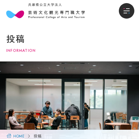
本
入
本学について
学
試・
投稿
に
入学
学部
つ
情報
INFORMATION
い
て
入試・入学情報
オー
プン
キャ
学
学生生活
ンパ
長
ス・
メ
説明
就職進路
ッ
会
セ
ー
入試
国際交流・留学
ジ
概要
（選
大
抜要
学
研究・地域連携
項）
概
HOME
投稿