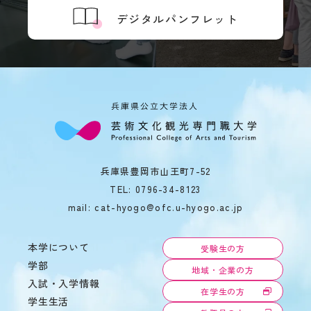
の
デジタルパンフレット
あ
る
学
生
へ
の
支
援
在
学
生
兵庫県豊岡市山王町7-52
の
声
TEL:
0796-34-8123
mail: cat-hyogo@ofc.u-hyogo.ac.jp
本学について
受験生の方
学部
地域・企業の方
入試・入学情報
在学生の方
学生生活