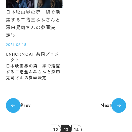
教
the Japanese page for more accurate
育
日本映画界の第一線で活
学
information. If there is any discrepancy
情
年
躍する二階堂ふみさんと
between the translated pages and Japanese
報
暦
深田晃司さんの参画決
の
pages, the content of the Japanese pages shall
学
公
定">
prevail. Please note that Professional College
生
表
of Arts and Tourism assumes no responsibility
相
2024.06.18
談
for the accuracy of the translation.
UNHCR×CAT 共同プロジ
サ
ェクト
ー
日本映画界の第一線で活躍
OK
ク
する二階堂ふみさんと深田
ル
晃司さんの参画決定
活
動
学生
寮・
住宅
Prev
Next
斡旋
周
辺
12
13
14
環