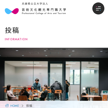
本
入
本学について
学
試・
投稿
に
入学
学部
つ
情報
INFORMATION
い
て
入試・入学情報
オー
プン
キャ
学
学生生活
ンパ
長
ス・
メ
説明
就職進路
ッ
会
セ
ー
入試
国際交流・留学
ジ
概要
（選
大
抜要
学
研究・地域連携
項）
概
HOME
投稿