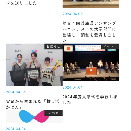
キ
度
ジを送りました
ュ
先
ラ
2024.04.09
輩
ム
の
第５１回兵庫県アンサンブ
シ
合
ルコンテストの大学部門に
ラ
格
出場し、銅賞を受賞しまし
バ
体
た
ス
験
お知らせ
イベント
記
実
習
デジ
タル
教
Machine Translation
パン
員
フレ
紹
The following pages are translated by a
ット
介
machine translation system. The translation
2024.04.04
授
2024.04.05
may not always be accurate. Please refer to
業
2024年度入学式を挙行しま
the Japanese page for more accurate
実習から生まれた「推し活
風
した
学
景
かばん」
information. If there is any discrepancy
生
その他
評
between the translated pages and Japanese
生
価・
pages, the content of the Japanese pages shall
活
認定
2024.04.04