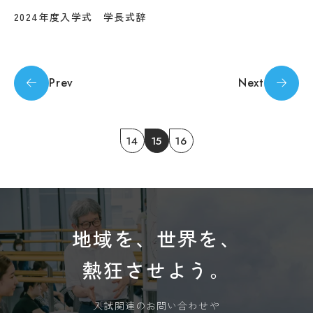
prevail. Please note that Professional College
教
2024年度入学式 学長式辞
of Arts and Tourism assumes no responsibility
育
学
for the accuracy of the translation.
情
年
報
暦
の
学
公
OK
Prev
Next
生
表
相
談
サ
14
15
16
ー
ク
ル
活
動
学生
地域を、世界を、
寮・
住宅
斡旋
熱狂させよう。
周
辺
入試関連のお問い合わせや
環