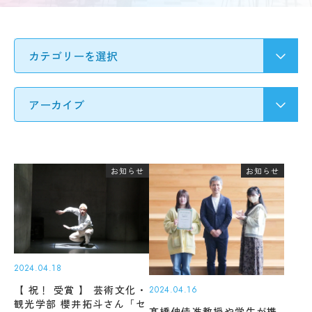
要
募集
Q&A
要
ア
項・
ク
出願
セ
受験生の方へ
書類
ス
入
情
試
地域・企業の方へ
報
の
公
変
開
更
新着情報
規
点
程・
出願
お知らせ
お知らせ
指針
学生ブログ
状
３
況・
つ
合格
の
発表
教
サイトポリシー
お問い合わせ
実施
育
動画で見るCAT
個人情報の扱い
結
ポ
果・
2024.04.18
資料請求
採用情報
リ
試験
シ
【 祝！ 受賞 】 芸術文化・
2024.04.16
問題
ー
観光学部 櫻井拓斗さん「セ
等
髙橋伸佳准教授や学生が携