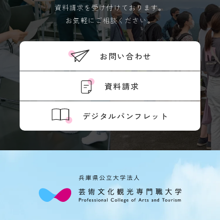
境
資料請求を受け付けております。
ア
お気軽にご相談ください。
ル
バ
イ
お問い合わせ
ト
ハ
ラ
資料請求
ス
メ
ン
デジタルパンフレット
ト
防
止
SOGI
健
康
管
理
障
害