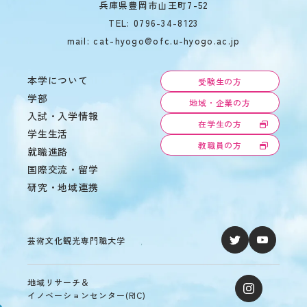
兵庫県豊岡市山王町7-52
の
あ
TEL:
0796-34-8123
る
mail: cat-hyogo@ofc.u-hyogo.ac.jp
学
生
へ
本学について
受験生の方
の
学部
支
地域・企業の方
援
入試・入学情報
在学生の方
在
学生生活
学
教職員の方
就職進路
生
国際交流・留学
の
声
研究・地域連携
芸術文化観光専門職大学
地域リサーチ＆
イノベーションセンター(RIC)