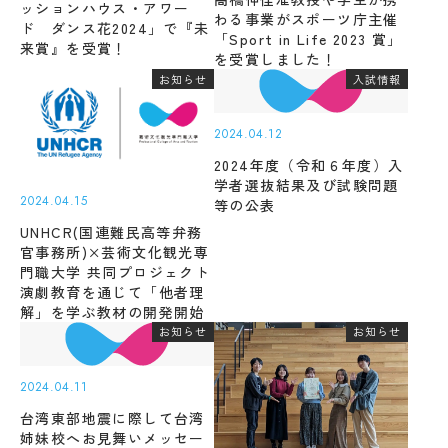
ッションハウス・アワー
受験生の方
地域・企業の方
キ
わる事業がスポーツ庁主催
入学
ド ダンス花2024」で『未
ャ
「Sport in Life 2023 賞」
在学生の方
教職員の方
金・
来賞』を受賞！
ン
を受賞しました！
授業
パ
お知らせ
入試情報
料・
ス
免
案
language
除・
内
2024.04.12
奨学
法人
金等
2024年度（令和６年度）入
情報
学者選抜結果及び試験問題
県
芸術文化観光専門職大学
2024.04.15
内
等の公表
在
UNHCR(国連難民高等弁務
住
官事務所)×芸術文化観光専
地域リサーチ＆
学
者
門職大学 共同プロジェクト
イノベーションセンター(RIC)
の
部
演劇教育を通じて「他者理
授
解」を学ぶ教材の開発開始
業
お知らせ
お知らせ
料
国際交流センター(CCC)
CAT
等
の特
無
徴
2024.04.11
償
カ
化
台湾東部地震に際して台湾
リ
制
姉妹校へお見舞いメッセー